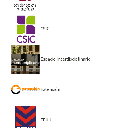
CSIC
Espacio Interdisciplinario
Extensión
FEUU