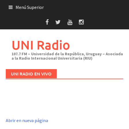
Saltar
Menú Superior
al
contenido
UNI Radio
107.7 FM – Universidad de la República, Uruguay – Asociada
a la Radio Internacional Universitaria (RIU)
UNI RADIO EN VIVO
Abrir en nueva página