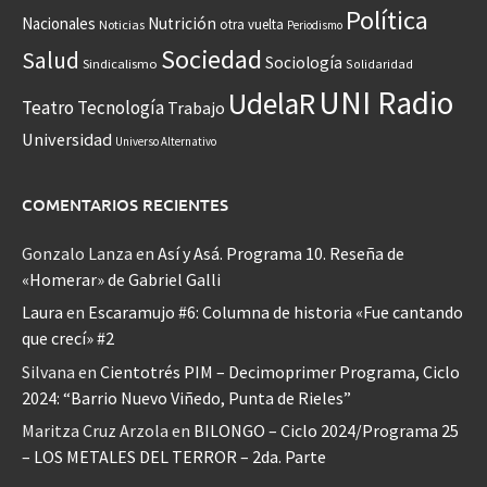
Política
Nacionales
Nutrición
otra vuelta
Noticias
Periodismo
Sociedad
Salud
Sociología
Sindicalismo
Solidaridad
UNI Radio
UdelaR
Teatro
Tecnología
Trabajo
Universidad
Universo Alternativo
COMENTARIOS RECIENTES
Gonzalo Lanza
en
Así y Asá. Programa 10. Reseña de
«Homerar» de Gabriel Galli
Laura
en
Escaramujo #6: Columna de historia «Fue cantando
que crecí» #2
Silvana
en
Cientotrés PIM – Decimoprimer Programa, Ciclo
2024: “Barrio Nuevo Viñedo, Punta de Rieles”
Maritza Cruz Arzola
en
BILONGO – Ciclo 2024/Programa 25
– LOS METALES DEL TERROR – 2da. Parte