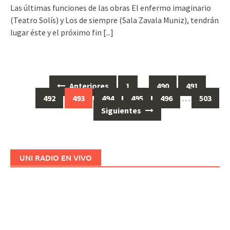
Las últimas funciones de las obras El enfermo imaginario
(Teatro Solís) y Los de siempre (Sala Zavala Muniz), tendrán
lugar éste y el próximo fin
[...]
Anteriores
1
…
490
491
Ir
492
493
494
495
496
…
503
a
Siguientes
las
entradas
UNI RADIO EN VIVO