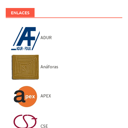
ENLACES
ADUR
Anáforas
APEX
CSE