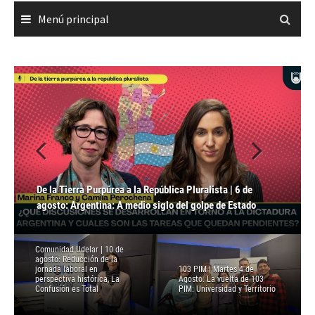
Menú principal
Punto de Órbita | Jueves 6 de agosto: Órbita en Juego:
COU TV, Fuera de Guión y Teatro: »Oz. El secreto de la
De la Tierra Purpúrea a la República Pluralista | 6 de
A Pie de Página | 6 de agosto: Archivo Sociedades en
Caleidoscopio de la Ciencia | Miércoles 5 de agosto:
Entrevista a Juan Pellicer e Ina Godoy sobre Historia de la
ciudad esmeralda»
agosto: Argentina: A medio siglo del golpe de Estado
Movimiento con Diego Sempol
Psicodélicos y depresión | PhD. Ignacio Carrera
Música Popular Uruguaya | Mundo Freak
Comunidad Udelar | 10 de
agosto: Reducción de la
jornada laboral en
103 PIM | Martes 4 de
perspectiva histórica, La
Agosto: La vuelta de 103
Confusión es Total
PIM: Universidad y Territorio