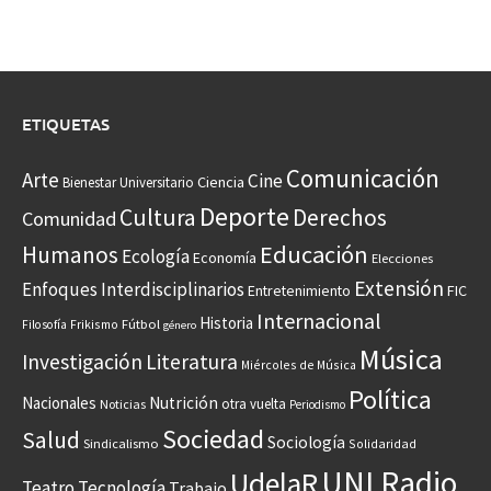
ETIQUETAS
Comunicación
Arte
Cine
Ciencia
Bienestar Universitario
Deporte
Cultura
Derechos
Comunidad
Educación
Humanos
Ecología
Economía
Elecciones
Extensión
Enfoques Interdisciplinarios
Entretenimiento
FIC
Internacional
Historia
Frikismo
Fútbol
Filosofía
género
Música
Investigación
Literatura
Miércoles de Música
Política
Nacionales
Nutrición
otra vuelta
Noticias
Periodismo
Sociedad
Salud
Sociología
Sindicalismo
Solidaridad
UNI Radio
UdelaR
Teatro
Tecnología
Trabajo