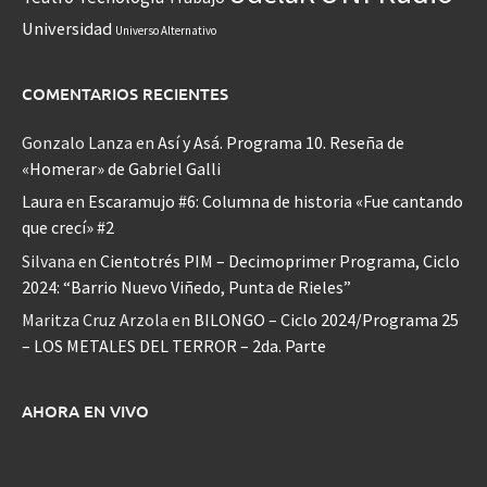
Universidad
Universo Alternativo
COMENTARIOS RECIENTES
Gonzalo Lanza
en
Así y Asá. Programa 10. Reseña de
«Homerar» de Gabriel Galli
Laura
en
Escaramujo #6: Columna de historia «Fue cantando
que crecí» #2
Silvana
en
Cientotrés PIM – Decimoprimer Programa, Ciclo
2024: “Barrio Nuevo Viñedo, Punta de Rieles”
Maritza Cruz Arzola
en
BILONGO – Ciclo 2024/Programa 25
– LOS METALES DEL TERROR – 2da. Parte
AHORA EN VIVO