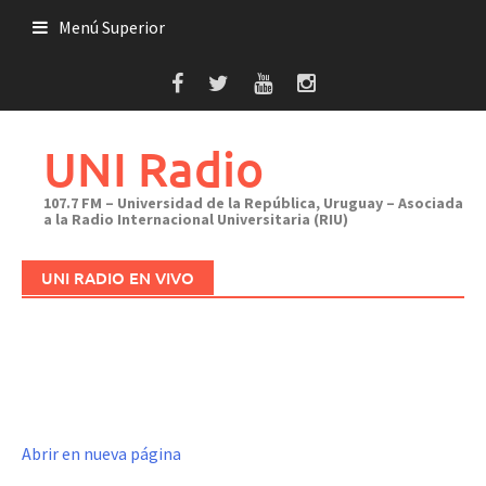
Saltar
Menú Superior
al
contenido
UNI Radio
107.7 FM – Universidad de la República, Uruguay – Asociada
a la Radio Internacional Universitaria (RIU)
UNI RADIO EN VIVO
Abrir en nueva página