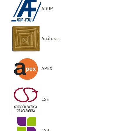
ADUR
Anáforas
APEX
CSE
CSIC