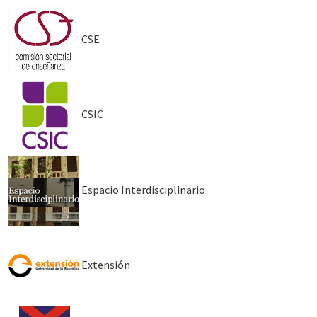
CSE
CSIC
Espacio Interdisciplinario
Extensión