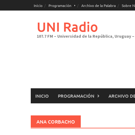
Saltar
Inicio
Programación
Archivo de la Palabra
Sobre N
al
contenido
UNI Radio
107.7 FM – Universidad de la República, Uruguay – 
INICIO
PROGRAMACIÓN
ARCHIVO DE
ANA CORBACHO