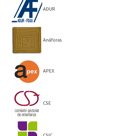
ADUR
Anáforas
APEX
CSE
CSIC