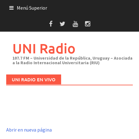
Saltar
Menú Superior
al
contenido
UNI Radio
107.7 FM – Universidad de la República, Uruguay – Asociada
a la Radio Internacional Universitaria (RIU)
UNI RADIO EN VIVO
Abrir en nueva página