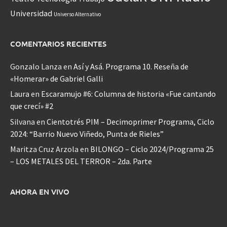
Universidad
Universo Alternativo
COMENTARIOS RECIENTES
Gonzalo Lanza
en
Así y Asá. Programa 10. Reseña de
«Homerar» de Gabriel Galli
Laura
en
Escaramujo #6: Columna de historia «Fue cantando
que crecí» #2
Silvana
en
Cientotrés PIM – Decimoprimer Programa, Ciclo
2024: “Barrio Nuevo Viñedo, Punta de Rieles”
Maritza Cruz Arzola
en
BILONGO – Ciclo 2024/Programa 25
– LOS METALES DEL TERROR – 2da. Parte
AHORA EN VIVO