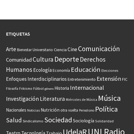
ETIQUETAS
Comunicación
Arte
Cine
Ciencia
Bienestar Universitario
Deporte
Cultura
Derechos
Comunidad
Educación
Humanos
Ecología
Economía
Elecciones
Extensión
Enfoques Interdisciplinarios
Entretenimiento
FIC
Internacional
Historia
Frikismo
Fútbol
Filosofía
género
Música
Investigación
Literatura
Miércoles de Música
Política
Nacionales
Nutrición
otra vuelta
Noticias
Periodismo
Sociedad
Salud
Sociología
Sindicalismo
Solidaridad
UNI Radio
UdelaR
Teatro
Tecnología
Trabajo