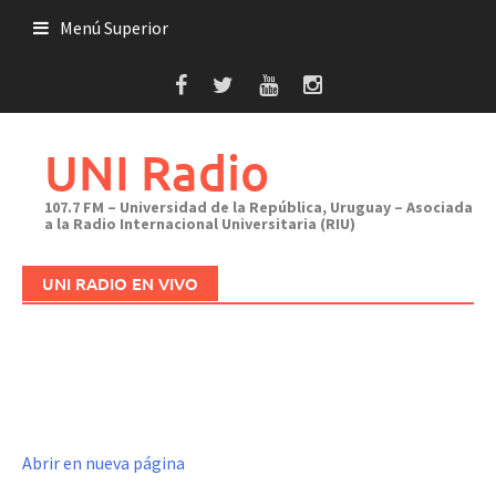
Saltar
Menú Superior
al
contenido
UNI Radio
107.7 FM – Universidad de la República, Uruguay – Asociada
a la Radio Internacional Universitaria (RIU)
UNI RADIO EN VIVO
Abrir en nueva página