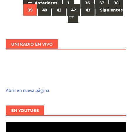
Anteriores
1
…
36
37
38
Ir
39
40
41
42
43
Siguientes
a
las
entradas
UNI RADIO EN VIVO
Abrir en nueva página
EN YOUTUBE