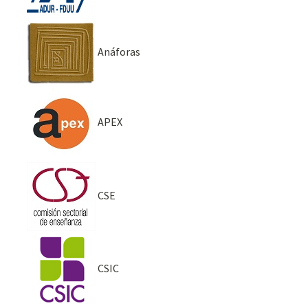
Anáforas
APEX
CSE
CSIC