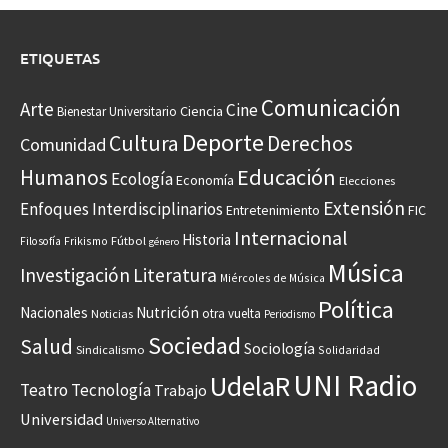
ETIQUETAS
Comunicación
Arte
Cine
Ciencia
Bienestar Universitario
Deporte
Cultura
Derechos
Comunidad
Educación
Humanos
Ecología
Economía
Elecciones
Extensión
Enfoques Interdisciplinarios
Entretenimiento
FIC
Internacional
Historia
Frikismo
Fútbol
Filosofía
género
Música
Investigación
Literatura
Miércoles de Música
Política
Nacionales
Nutrición
otra vuelta
Noticias
Periodismo
Sociedad
Salud
Sociología
Sindicalismo
Solidaridad
UNI Radio
UdelaR
Teatro
Tecnología
Trabajo
Universidad
Universo Alternativo