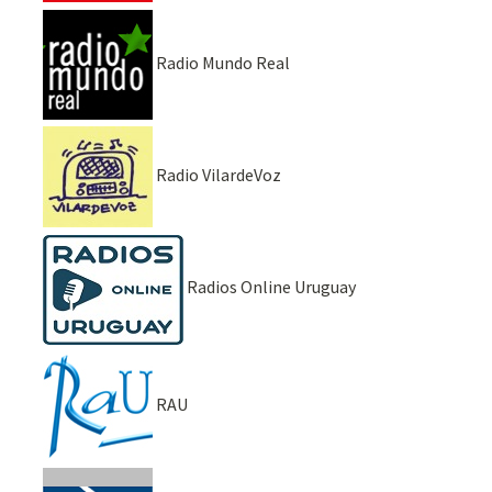
Radio Mundo Real
Radio VilardeVoz
Radios Online Uruguay
RAU