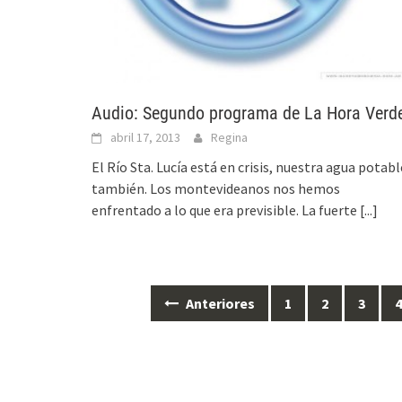
Audio: Segundo programa de La Hora Verd
abril 17, 2013
Regina
El Río Sta. Lucía está en crisis, nuestra agua potabl
también. Los montevideanos nos hemos
enfrentado a lo que era previsible. La fuerte
[...]
Anteriores
1
2
3
Ir
a
las
entradas