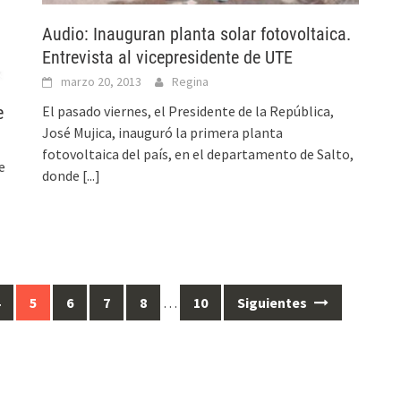
Audio: Inauguran planta solar fotovoltaica.
Entrevista al vicepresidente de UTE
marzo 20, 2013
Regina
El pasado viernes, el Presidente de la República,
e
José Mujica, inauguró la primera planta
fotovoltaica del país, en el departamento de Salto,
e
donde
[...]
4
5
6
7
8
…
10
Siguientes