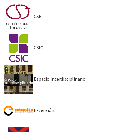
CSE
CSIC
Espacio Interdisciplinario
Extensión