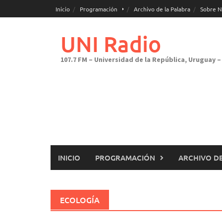
Saltar
Inicio
Programación
Archivo de la Palabra
Sobre N
al
contenido
UNI Radio
107.7 FM – Universidad de la República, Uruguay – 
INICIO
PROGRAMACIÓN
ARCHIVO DE
ECOLOGÍA