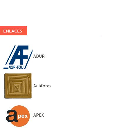
ENLACES
ADUR
Anáforas
APEX