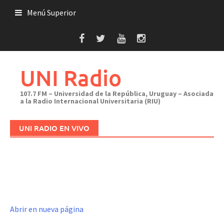
Saltar
Menú Superior
al
contenido
UNI Radio
107.7 FM – Universidad de la República, Uruguay – Asociada
a la Radio Internacional Universitaria (RIU)
UNI RADIO EN VIVO
Abrir en nueva página