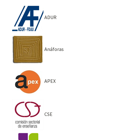
ADUR
Anáforas
APEX
CSE