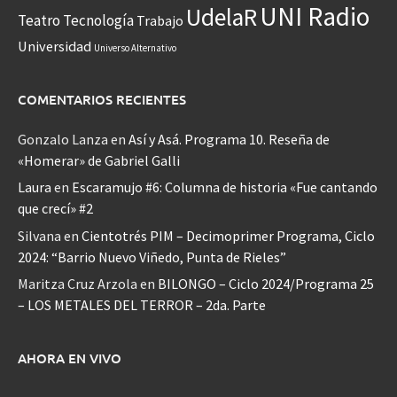
UNI Radio
UdelaR
Teatro
Tecnología
Trabajo
Universidad
Universo Alternativo
COMENTARIOS RECIENTES
Gonzalo Lanza
en
Así y Asá. Programa 10. Reseña de
«Homerar» de Gabriel Galli
Laura
en
Escaramujo #6: Columna de historia «Fue cantando
que crecí» #2
Silvana
en
Cientotrés PIM – Decimoprimer Programa, Ciclo
2024: “Barrio Nuevo Viñedo, Punta de Rieles”
Maritza Cruz Arzola
en
BILONGO – Ciclo 2024/Programa 25
– LOS METALES DEL TERROR – 2da. Parte
AHORA EN VIVO