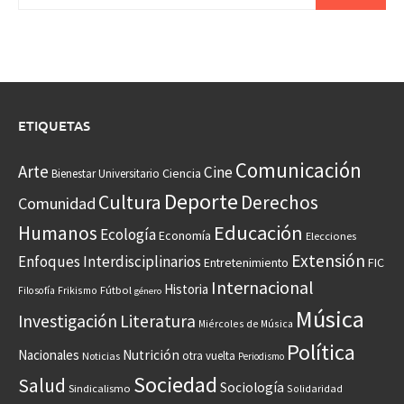
ETIQUETAS
Comunicación
Arte
Cine
Ciencia
Bienestar Universitario
Deporte
Cultura
Derechos
Comunidad
Educación
Humanos
Ecología
Economía
Elecciones
Extensión
Enfoques Interdisciplinarios
Entretenimiento
FIC
Internacional
Historia
Frikismo
Fútbol
Filosofía
género
Música
Investigación
Literatura
Miércoles de Música
Política
Nacionales
Nutrición
otra vuelta
Noticias
Periodismo
Sociedad
Salud
Sociología
Sindicalismo
Solidaridad