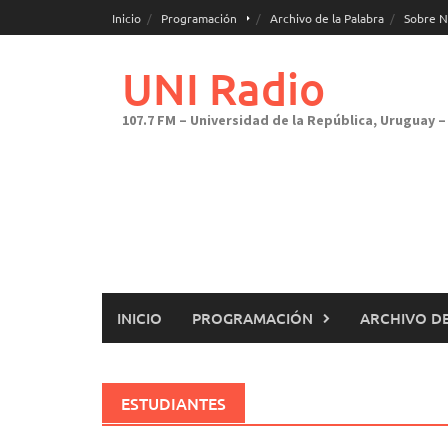
Saltar
Inicio
Programación
Archivo de la Palabra
Sobre N
al
contenido
UNI Radio
107.7 FM – Universidad de la República, Uruguay – 
INICIO
PROGRAMACIÓN
ARCHIVO DE
ESTUDIANTES