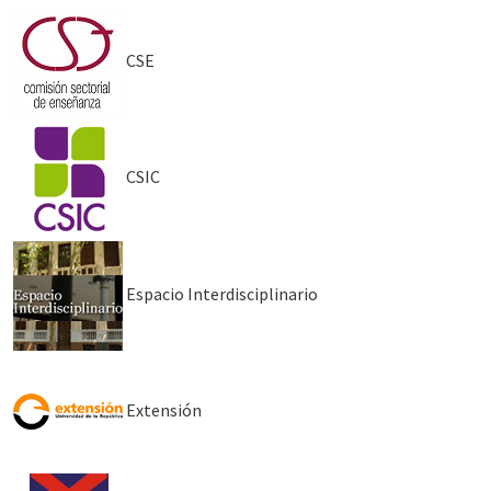
CSE
CSIC
Espacio Interdisciplinario
Extensión