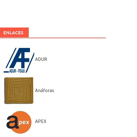
ENLACES
ADUR
Anáforas
APEX