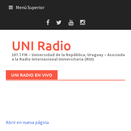
Saltar
Menú Superior
al
contenido
UNI Radio
107.7 FM – Universidad de la República, Uruguay – Asociada
a la Radio Internacional Universitaria (RIU)
UNI RADIO EN VIVO
Abrir en nueva página