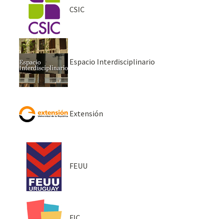
CSIC
Espacio Interdisciplinario
Extensión
FEUU
FIC