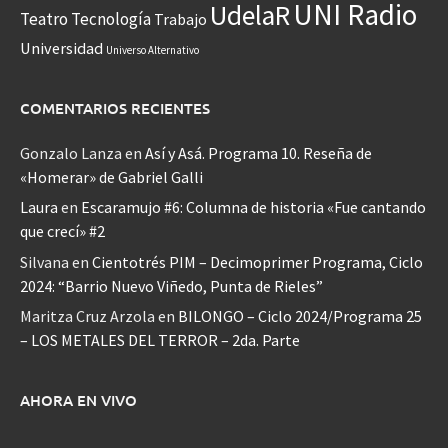
UNI Radio
UdelaR
Teatro
Tecnología
Trabajo
Universidad
Universo Alternativo
COMENTARIOS RECIENTES
Gonzalo Lanza
en
Así y Asá. Programa 10. Reseña de
«Homerar» de Gabriel Galli
Laura
en
Escaramujo #6: Columna de historia «Fue cantando
que crecí» #2
Silvana
en
Cientotrés PIM – Decimoprimer Programa, Ciclo
2024: “Barrio Nuevo Viñedo, Punta de Rieles”
Maritza Cruz Arzola
en
BILONGO – Ciclo 2024/Programa 25
– LOS METALES DEL TERROR – 2da. Parte
AHORA EN VIVO