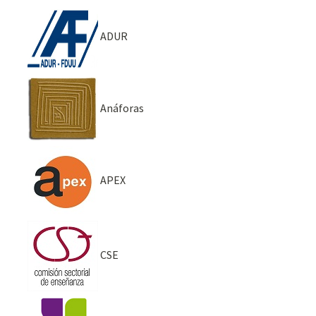
ADUR
Anáforas
APEX
CSE