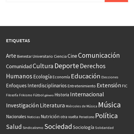
ETIQUETAS
Comunicación
Arte
Cine
Ciencia
Bienestar Universitario
Deporte
Cultura
Derechos
Comunidad
Educación
Humanos
Ecología
Economía
Elecciones
Extensión
Enfoques Interdisciplinarios
Entretenimiento
FIC
Internacional
Historia
Frikismo
Fútbol
Filosofía
género
Música
Investigación
Literatura
Miércoles de Música
Política
Nacionales
Nutrición
otra vuelta
Noticias
Periodismo
Sociedad
Salud
Sociología
Sindicalismo
Solidaridad