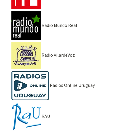
Radio Mundo Real
Radio VilardeVoz
Radios Online Uruguay
RAU