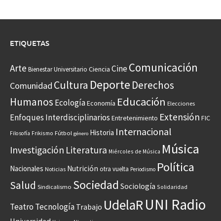
ETIQUETAS
Comunicación
Arte
Cine
Ciencia
Bienestar Universitario
Deporte
Cultura
Derechos
Comunidad
Educación
Humanos
Ecología
Economía
Elecciones
Extensión
Enfoques Interdisciplinarios
Entretenimiento
FIC
Internacional
Historia
Frikismo
Fútbol
Filosofía
género
Música
Investigación
Literatura
Miércoles de Música
Política
Nacionales
Nutrición
otra vuelta
Noticias
Periodismo
Sociedad
Salud
Sociología
Sindicalismo
Solidaridad
UNI Radio
UdelaR
Teatro
Tecnología
Trabajo
Universidad