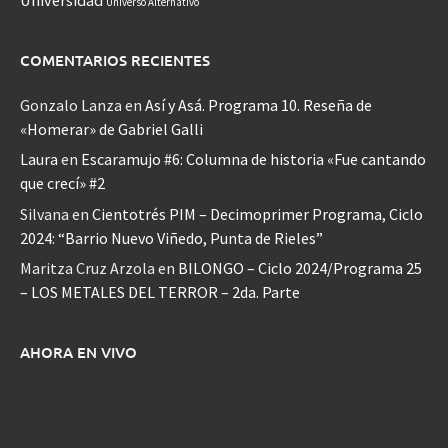
Universo Alternativo
COMENTARIOS RECIENTES
Gonzalo Lanza
en
Así y Asá. Programa 10. Reseña de
«Homerar» de Gabriel Galli
Laura
en
Escaramujo #6: Columna de historia «Fue cantando
que crecí» #2
Silvana
en
Cientotrés PIM – Decimoprimer Programa, Ciclo
2024: “Barrio Nuevo Viñedo, Punta de Rieles”
Maritza Cruz Arzola
en
BILONGO – Ciclo 2024/Programa 25
– LOS METALES DEL TERROR – 2da. Parte
AHORA EN VIVO