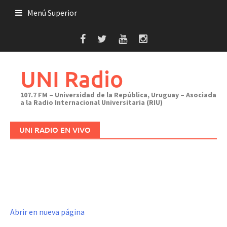
Saltar
Menú Superior
al
contenido
UNI Radio
107.7 FM – Universidad de la República, Uruguay – Asociada
a la Radio Internacional Universitaria (RIU)
UNI RADIO EN VIVO
Abrir en nueva página