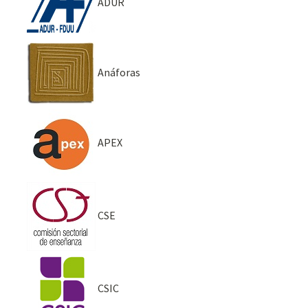
ADUR
Anáforas
APEX
CSE
CSIC