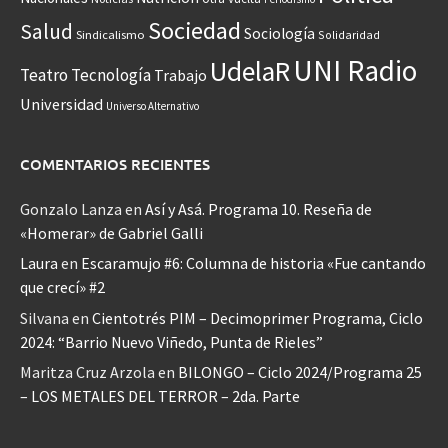
Sociedad
Salud
Sociología
Sindicalismo
Solidaridad
UNI Radio
UdelaR
Teatro
Tecnología
Trabajo
Universidad
Universo Alternativo
COMENTARIOS RECIENTES
Gonzalo Lanza
en
Así y Asá. Programa 10. Reseña de
«Homerar» de Gabriel Galli
Laura
en
Escaramujo #6: Columna de historia «Fue cantando
que crecí» #2
Silvana
en
Cientotrés PIM – Decimoprimer Programa, Ciclo
2024: “Barrio Nuevo Viñedo, Punta de Rieles”
Maritza Cruz Arzola
en
BILONGO – Ciclo 2024/Programa 25
– LOS METALES DEL TERROR – 2da. Parte