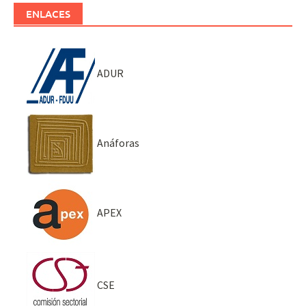
ENLACES
ADUR
Anáforas
APEX
CSE