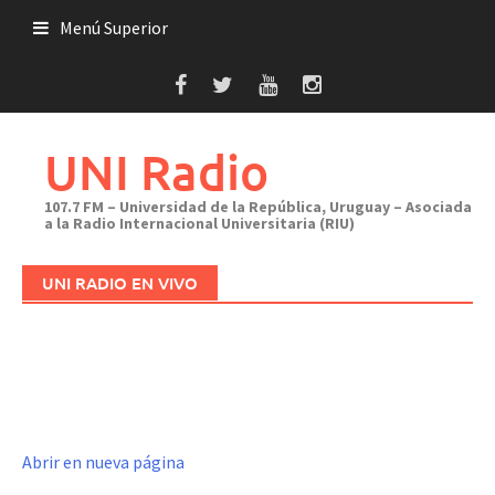
Saltar
Menú Superior
al
contenido
UNI Radio
107.7 FM – Universidad de la República, Uruguay – Asociada
a la Radio Internacional Universitaria (RIU)
UNI RADIO EN VIVO
Abrir en nueva página