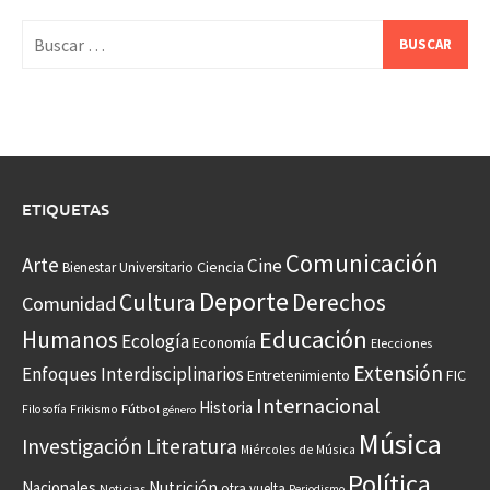
Buscar:
ETIQUETAS
Comunicación
Arte
Cine
Ciencia
Bienestar Universitario
Deporte
Cultura
Derechos
Comunidad
Educación
Humanos
Ecología
Economía
Elecciones
Extensión
Enfoques Interdisciplinarios
Entretenimiento
FIC
Internacional
Historia
Frikismo
Fútbol
Filosofía
género
Música
Investigación
Literatura
Miércoles de Música
Política
Nacionales
Nutrición
otra vuelta
Noticias
Periodismo