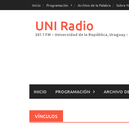
Saltar
Inicio
Programación
Archivo de la Palabra
Sobre N
al
contenido
UNI Radio
107.7 FM – Universidad de la República, Uruguay – 
INICIO
PROGRAMACIÓN
ARCHIVO DE
VÍNCULOS