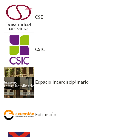
CSE
CSIC
Espacio Interdisciplinario
Extensión