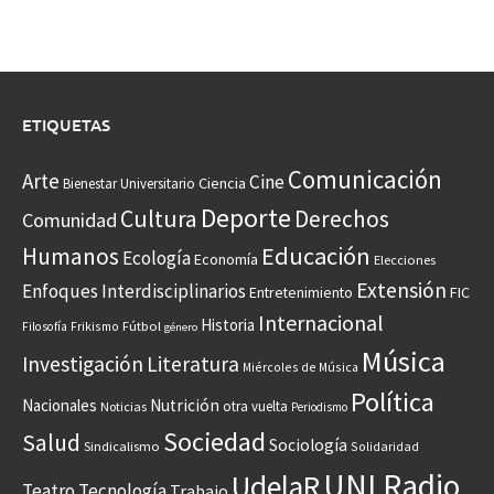
ETIQUETAS
Comunicación
Arte
Cine
Ciencia
Bienestar Universitario
Deporte
Cultura
Derechos
Comunidad
Educación
Humanos
Ecología
Economía
Elecciones
Extensión
Enfoques Interdisciplinarios
Entretenimiento
FIC
Internacional
Historia
Frikismo
Fútbol
Filosofía
género
Música
Investigación
Literatura
Miércoles de Música
Política
Nacionales
Nutrición
otra vuelta
Noticias
Periodismo
Sociedad
Salud
Sociología
Sindicalismo
Solidaridad
UNI Radio
UdelaR
Teatro
Tecnología
Trabajo