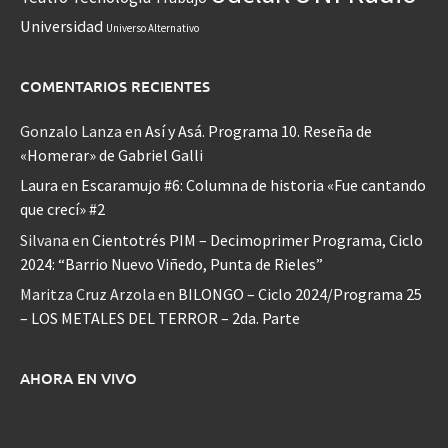
Universidad
Universo Alternativo
COMENTARIOS RECIENTES
Gonzalo Lanza
en
Así y Asá. Programa 10. Reseña de
«Homerar» de Gabriel Galli
Laura
en
Escaramujo #6: Columna de historia «Fue cantando
que crecí» #2
Silvana
en
Cientotrés PIM – Decimoprimer Programa, Ciclo
2024: “Barrio Nuevo Viñedo, Punta de Rieles”
Maritza Cruz Arzola
en
BILONGO – Ciclo 2024/Programa 25
– LOS METALES DEL TERROR – 2da. Parte
AHORA EN VIVO