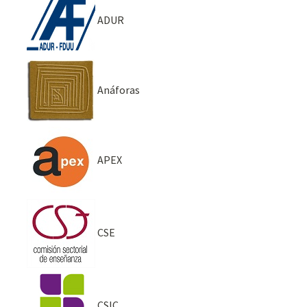
ADUR
Anáforas
APEX
CSE
CSIC