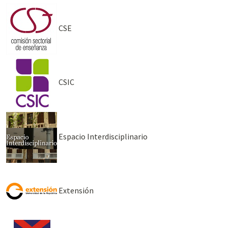
CSE
CSIC
Espacio Interdisciplinario
Extensión