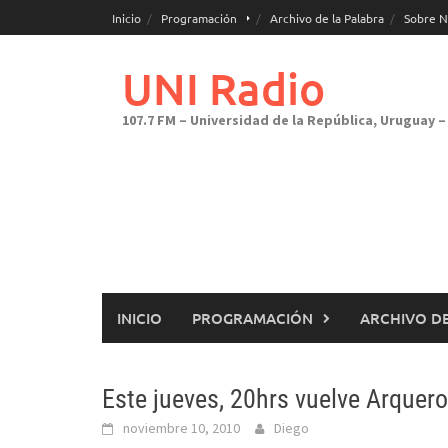
Saltar
Inicio
Programación
Archivo de la Palabra
Sobre N
al
contenido
UNI Radio
107.7 FM – Universidad de la República, Uruguay – 
INICIO
PROGRAMACIÓN
ARCHIVO DE
Este jueves, 20hrs vuelve Arquero
noviembre 10, 2010
Diego