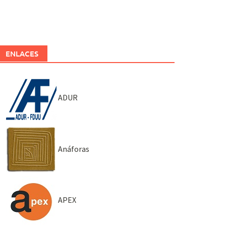
ENLACES
ADUR
Anáforas
APEX