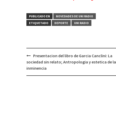
PUBLICADO EN
NOVEDADES DE UNI RADIO
ETIQUETADO
DEPORTE
UNI RADIO
Presentacion del libro de Garcia Canclini: La
Navegación
sociedad sin relato; Antropologia y estetica de la
de
inminencia
entradas