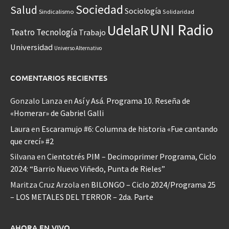
Sociedad
Salud
Sociología
Sindicalismo
Solidaridad
UNI Radio
UdelaR
Teatro
Tecnología
Trabajo
Universidad
Universo Alternativo
COMENTARIOS RECIENTES
Gonzalo Lanza
en
Así y Asá. Programa 10. Reseña de
«Homerar» de Gabriel Galli
Laura
en
Escaramujo #6: Columna de historia «Fue cantando
que crecí» #2
Silvana
en
Cientotrés PIM – Decimoprimer Programa, Ciclo
2024: “Barrio Nuevo Viñedo, Punta de Rieles”
Maritza Cruz Arzola
en
BILONGO – Ciclo 2024/Programa 25
– LOS METALES DEL TERROR – 2da. Parte
AHORA EN VIVO