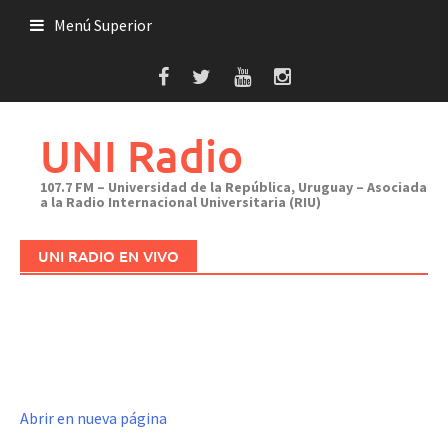
Saltar
Menú Superior
al
contenido
UNI Radio
107.7 FM – Universidad de la República, Uruguay – Asociada
a la Radio Internacional Universitaria (RIU)
UNI RADIO EN VIVO
Abrir en nueva página