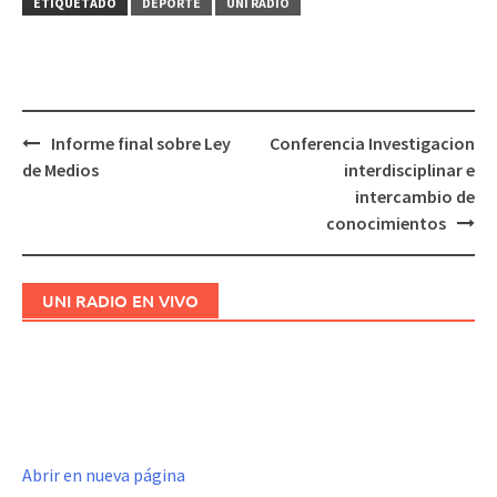
ETIQUETADO
DEPORTE
UNI RADIO
Informe final sobre Ley
Conferencia Investigacion
Navegación
de Medios
interdisciplinar e
de
intercambio de
entradas
conocimientos
UNI RADIO EN VIVO
Abrir en nueva página