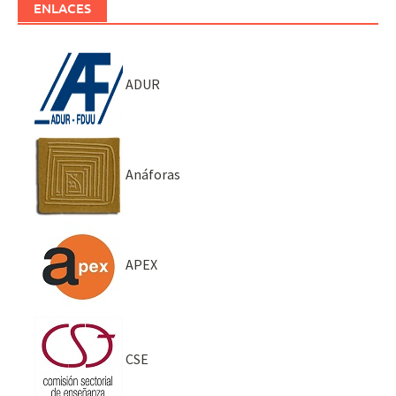
ENLACES
ADUR
Anáforas
APEX
CSE