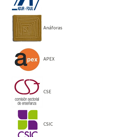
Anáforas
APEX
CSE
CSIC