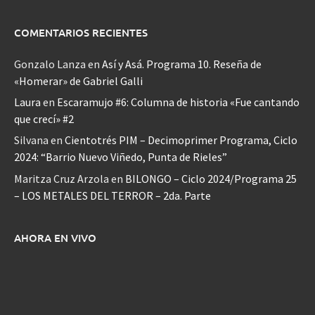
COMENTARIOS RECIENTES
Gonzalo Lanza
en
Así y Asá. Programa 10. Reseña de
«Homerar» de Gabriel Galli
Laura
en
Escaramujo #6: Columna de historia «Fue cantando
que crecí» #2
Silvana
en
Cientotrés PIM – Decimoprimer Programa, Ciclo
2024: “Barrio Nuevo Viñedo, Punta de Rieles”
Maritza Cruz Arzola
en
BILONGO – Ciclo 2024/Programa 25
– LOS METALES DEL TERROR – 2da. Parte
AHORA EN VIVO