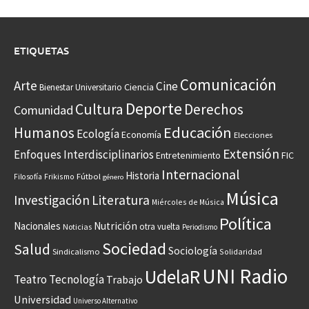
ETIQUETAS
Comunicación
Arte
Cine
Ciencia
Bienestar Universitario
Deporte
Cultura
Derechos
Comunidad
Educación
Humanos
Ecología
Economía
Elecciones
Extensión
Enfoques Interdisciplinarios
Entretenimiento
FIC
Internacional
Historia
Frikismo
Fútbol
Filosofía
género
Música
Investigación
Literatura
Miércoles de Música
Política
Nacionales
Nutrición
otra vuelta
Noticias
Periodismo
Sociedad
Salud
Sociología
Sindicalismo
Solidaridad
UNI Radio
UdelaR
Teatro
Tecnología
Trabajo
Universidad
Universo Alternativo