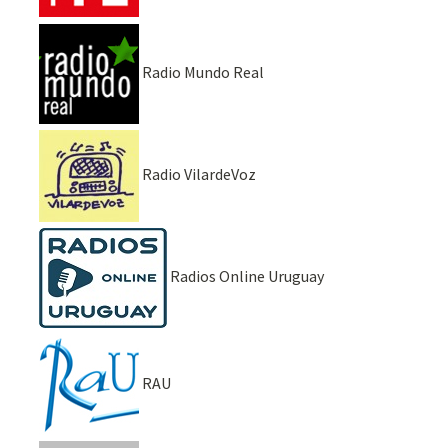
Radio Mundo Real
Radio VilardeVoz
Radios Online Uruguay
RAU