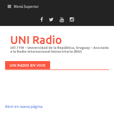
Saltar
Menú Superior
al
contenido
UNI Radio
107.7 FM – Universidad de la República, Uruguay – Asociada
a la Radio Internacional Universitaria (RIU)
UNI RADIO EN VIVO
Abrir en nueva página