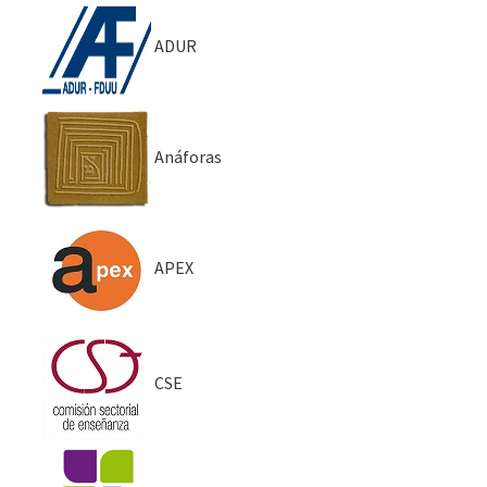
ADUR
Anáforas
APEX
CSE