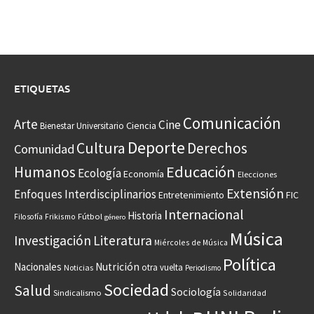
ETIQUETAS
Comunicación
Arte
Cine
Ciencia
Bienestar Universitario
Deporte
Cultura
Derechos
Comunidad
Educación
Humanos
Ecología
Economía
Elecciones
Extensión
Enfoques Interdisciplinarios
Entretenimiento
FIC
Internacional
Historia
Frikismo
Fútbol
Filosofía
género
Música
Investigación
Literatura
Miércoles de Música
Política
Nacionales
Nutrición
otra vuelta
Noticias
Periodismo
Sociedad
Salud
Sociología
Sindicalismo
Solidaridad