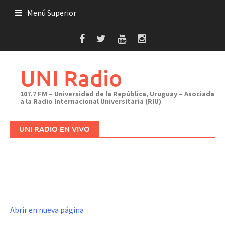
Saltar
Menú Superior
al
contenido
UNI Radio
107.7 FM – Universidad de la República, Uruguay – Asociada
a la Radio Internacional Universitaria (RIU)
UNI RADIO EN VIVO
Abrir en nueva página