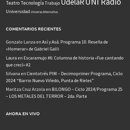
UNI Radio
UdelaR
Teatro
Tecnología
Trabajo
Universidad
Universo Alternativo
COMENTARIOS RECIENTES
Gonzalo Lanza
en
Así y Asá. Programa 10. Reseña de
«Homerar» de Gabriel Galli
Laura
en
Escaramujo #6: Columna de historia «Fue cantando
que crecí» #2
Silvana
en
Cientotrés PIM – Decimoprimer Programa, Ciclo
2024: “Barrio Nuevo Viñedo, Punta de Rieles”
Maritza Cruz Arzola
en
BILONGO – Ciclo 2024/Programa 25
– LOS METALES DEL TERROR – 2da. Parte
AHORA EN VIVO