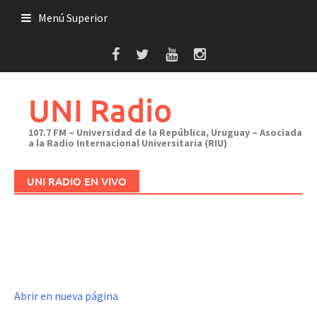
Saltar
Menú Superior
al
contenido
UNI Radio
107.7 FM – Universidad de la República, Uruguay – Asociada
a la Radio Internacional Universitaria (RIU)
UNI RADIO EN VIVO
Abrir en nueva página