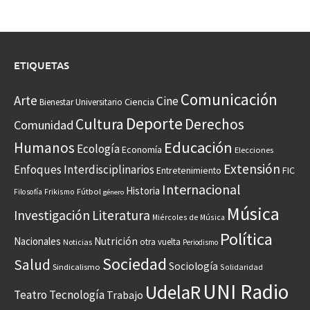
ETIQUETAS
Comunicación
Arte
Cine
Ciencia
Bienestar Universitario
Deporte
Cultura
Derechos
Comunidad
Educación
Humanos
Ecología
Economía
Elecciones
Extensión
Enfoques Interdisciplinarios
Entretenimiento
FIC
Internacional
Historia
Frikismo
Fútbol
Filosofía
género
Música
Investigación
Literatura
Miércoles de Música
Política
Nacionales
Nutrición
otra vuelta
Noticias
Periodismo
Sociedad
Salud
Sociología
Sindicalismo
Solidaridad
UNI Radio
UdelaR
Teatro
Tecnología
Trabajo