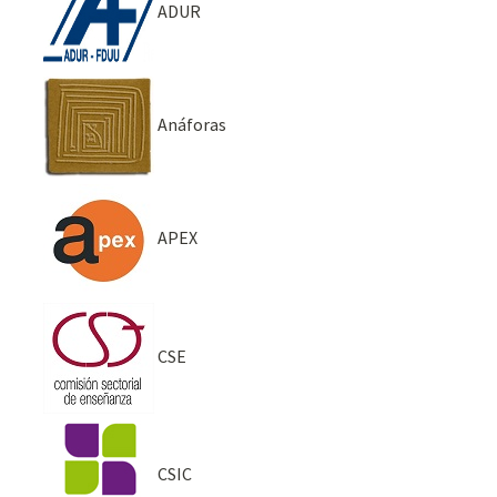
ADUR
Anáforas
APEX
CSE
CSIC