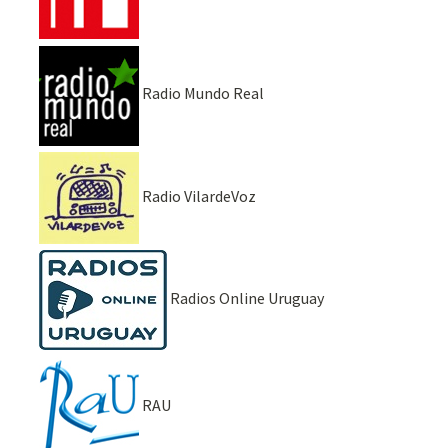
Radio Mundo Real
Radio VilardeVoz
Radios Online Uruguay
RAU