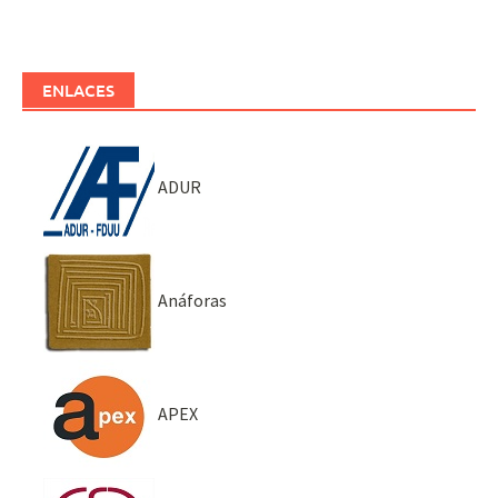
ENLACES
ADUR
Anáforas
APEX