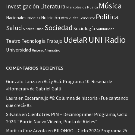
Música
Investigación
Literatura
Miércoles de Música
Política
Nacionales
Nutrición
otra vuelta
Noticias
Periodismo
Sociedad
Salud
Sociología
Sindicalismo
Solidaridad
UNI Radio
UdelaR
Teatro
Tecnología
Trabajo
Universidad
Universo Alternativo
COMENTARIOS RECIENTES
Gonzalo Lanza
en
Así y Asá. Programa 10. Reseña de
«Homerar» de Gabriel Galli
Laura
en
Escaramujo #6: Columna de historia «Fue cantando
que crecí» #2
Silvana
en
Cientotrés PIM – Decimoprimer Programa, Ciclo
2024: “Barrio Nuevo Viñedo, Punta de Rieles”
Maritza Cruz Arzola
en
BILONGO – Ciclo 2024/Programa 25