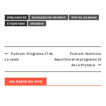
PUBLICADO EN
NOVEDADES DE UNI RADIO
OPIO DE LAS MASAS
ETIQUETADO
UNI RADIO
Podcast: Programa 17 de
Podcast: Nutricion
Navegación
La Jaula
deportiva en el programa 16
de
de La Proteica
entradas
UNI RADIO EN VIVO