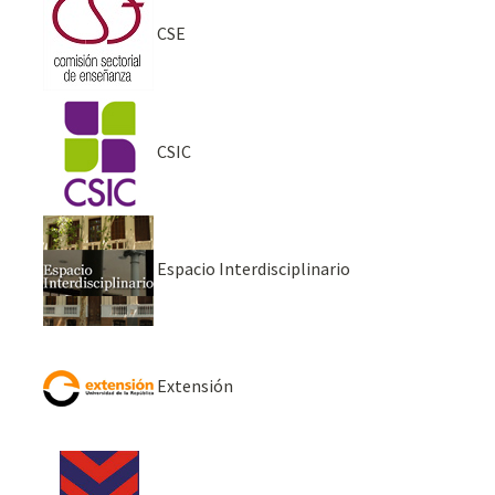
CSE
CSIC
Espacio Interdisciplinario
Extensión