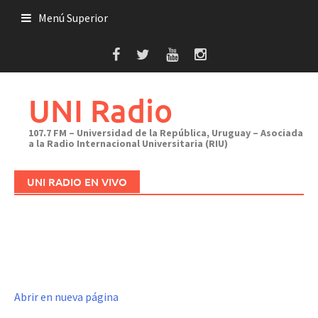
Saltar
Menú Superior
al
contenido
UNI Radio
107.7 FM – Universidad de la República, Uruguay – Asociada
a la Radio Internacional Universitaria (RIU)
UNI RADIO EN VIVO
Abrir en nueva página