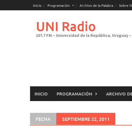
Saltar
Inicio
Programación
Archivo de la Palabra
Sobre N
al
contenido
UNI Radio
107.7 FM – Universidad de la República, Uruguay – 
INICIO
PROGRAMACIÓN
ARCHIVO DE
FECHA
SEPTIEMBRE 22, 2011