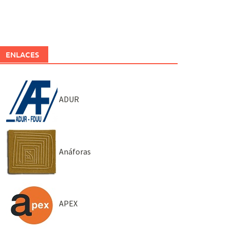
ENLACES
ADUR
Anáforas
APEX