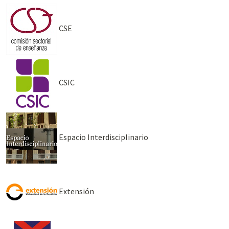
CSE
CSIC
Espacio Interdisciplinario
Extensión