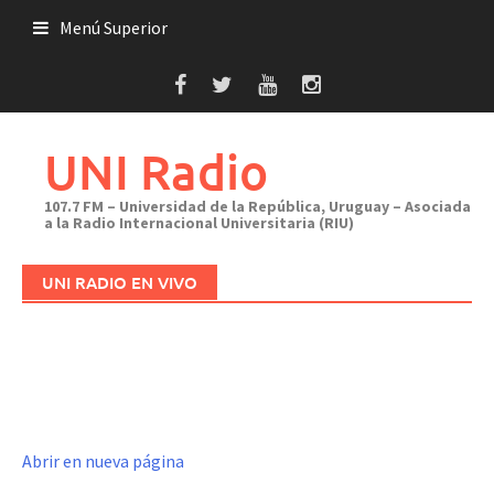
Saltar
Menú Superior
al
contenido
UNI Radio
107.7 FM – Universidad de la República, Uruguay – Asociada
a la Radio Internacional Universitaria (RIU)
UNI RADIO EN VIVO
Abrir en nueva página