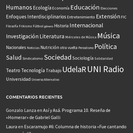
Educación
Humanos
Ecología
Economía
Elecciones
Extensión
Enfoques Interdisciplinarios
Entretenimiento
FIC
Internacional
Historia
Frikismo
Fútbol
Filosofía
género
Música
Investigación
Literatura
Miércoles de Música
Política
Nacionales
Nutrición
otra vuelta
Noticias
Periodismo
Sociedad
Salud
Sociología
Sindicalismo
Solidaridad
UNI Radio
UdelaR
Teatro
Tecnología
Trabajo
Universidad
Universo Alternativo
COMENTARIOS RECIENTES
Gonzalo Lanza
en
Así y Asá. Programa 10. Reseña de
«Homerar» de Gabriel Galli
Laura
en
Escaramujo #6: Columna de historia «Fue cantando