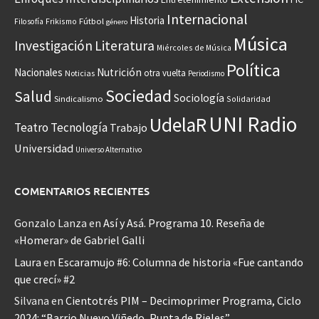
Internacional
Historia
Frikismo
Fútbol
Filosofía
género
Música
Investigación
Literatura
Miércoles de Música
Política
Nacionales
Nutrición
otra vuelta
Noticias
Periodismo
Sociedad
Salud
Sociología
Sindicalismo
Solidaridad
UNI Radio
UdelaR
Teatro
Tecnología
Trabajo
Universidad
Universo Alternativo
COMENTARIOS RECIENTES
Gonzalo Lanza
en
Así y Asá. Programa 10. Reseña de
«Homerar» de Gabriel Galli
Laura
en
Escaramujo #6: Columna de historia «Fue cantando
que crecí» #2
Silvana
en
Cientotrés PIM – Decimoprimer Programa, Ciclo
2024: “Barrio Nuevo Viñedo, Punta de Rieles”