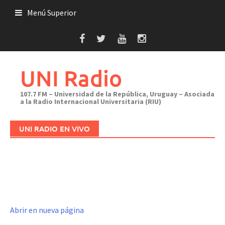
Saltar
Menú Superior
al
contenido
UNI Radio
107.7 FM – Universidad de la República, Uruguay – Asociada
a la Radio Internacional Universitaria (RIU)
UNI RADIO EN VIVO
Abrir en nueva página