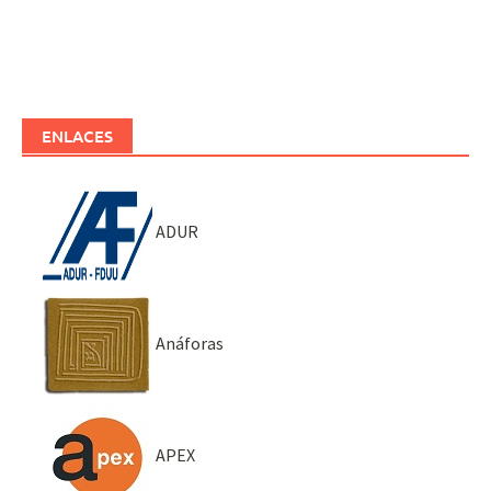
ENLACES
ADUR
Anáforas
APEX