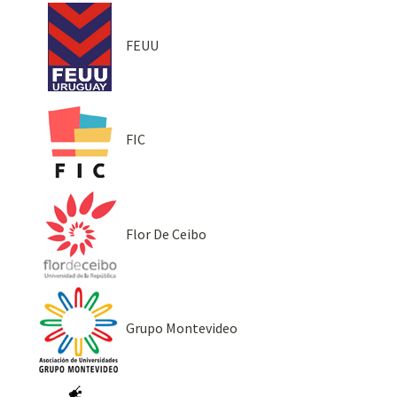
FEUU
FIC
Flor De Ceibo
Grupo Montevideo