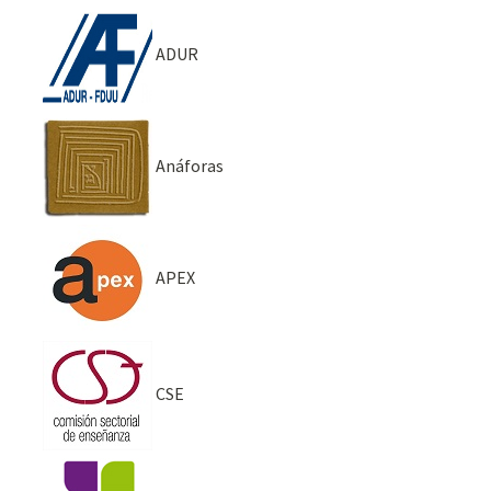
ADUR
Anáforas
APEX
CSE