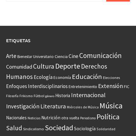
ETIQUETAS
Comunicación
Arte
Cine
Ciencia
Bienestar Universitario
Deporte
Cultura
Derechos
Comunidad
Educación
Humanos
Ecología
Economía
Elecciones
Extensión
Enfoques Interdisciplinarios
Entretenimiento
FIC
Internacional
Historia
Frikismo
Fútbol
Filosofía
género
Música
Investigación
Literatura
Miércoles de Música
Política
Nacionales
Nutrición
otra vuelta
Noticias
Periodismo
Sociedad
Salud
Sociología
Sindicalismo
Solidaridad