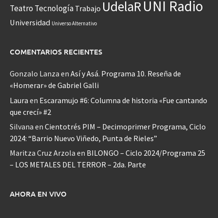
UNI Radio
UdelaR
Teatro
Tecnología
Trabajo
Universidad
Universo Alternativo
COMENTARIOS RECIENTES
Gonzalo Lanza
en
Así y Asá. Programa 10. Reseña de
«Homerar» de Gabriel Galli
Laura
en
Escaramujo #6: Columna de historia «Fue cantando
que crecí» #2
Silvana
en
Cientotrés PIM – Decimoprimer Programa, Ciclo
2024: “Barrio Nuevo Viñedo, Punta de Rieles”
Maritza Cruz Arzola
en
BILONGO – Ciclo 2024/Programa 25
– LOS METALES DEL TERROR – 2da. Parte
AHORA EN VIVO