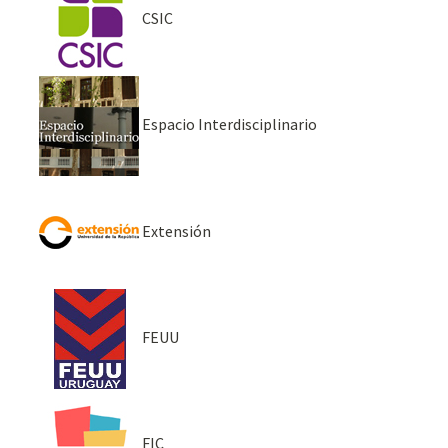
CSIC
Espacio Interdisciplinario
Extensión
FEUU
FIC