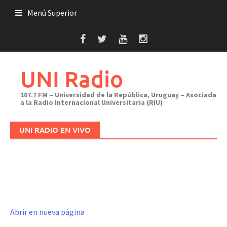
Saltar
Menú Superior
al
contenido
UNI Radio
107.7 FM – Universidad de la República, Uruguay – Asociada
a la Radio Internacional Universitaria (RIU)
UNI RADIO EN VIVO
Abrir en nueva página