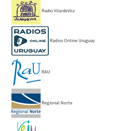
Radio VilardeVoz
Radios Online Uruguay
RAU
Regional Norte