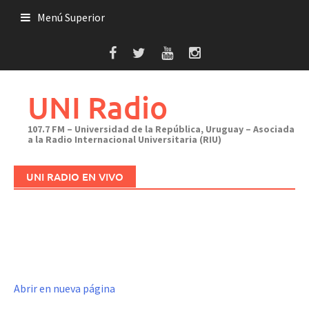
Saltar
Menú Superior
al
contenido
UNI Radio
107.7 FM – Universidad de la República, Uruguay – Asociada
a la Radio Internacional Universitaria (RIU)
UNI RADIO EN VIVO
Abrir en nueva página