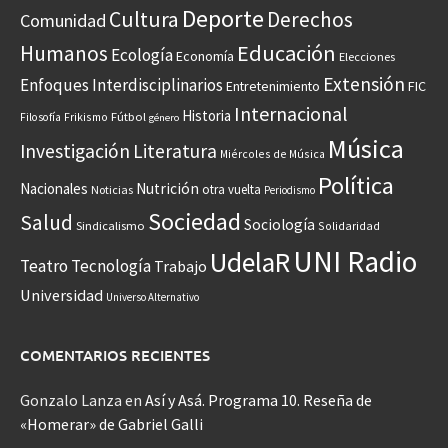
Deporte
Cultura
Derechos
Comunidad
Educación
Humanos
Ecología
Economía
Elecciones
Extensión
Enfoques Interdisciplinarios
Entretenimiento
FIC
Internacional
Historia
Frikismo
Fútbol
Filosofía
género
Música
Investigación
Literatura
Miércoles de Música
Política
Nacionales
Nutrición
otra vuelta
Noticias
Periodismo
Sociedad
Salud
Sociología
Sindicalismo
Solidaridad
UNI Radio
UdelaR
Teatro
Tecnología
Trabajo
Universidad
Universo Alternativo
COMENTARIOS RECIENTES
Gonzalo Lanza
en
Así y Asá. Programa 10. Reseña de
«Homerar» de Gabriel Galli