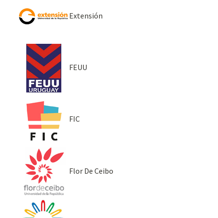
Extensión
FEUU
FIC
Flor De Ceibo