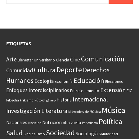
ETIQUETAS
Comunicación
Arte
Cine
Ciencia
Bienestar Universitario
Deporte
Cultura
Derechos
Comunidad
Educación
Humanos
Ecología
Economía
Elecciones
Extensión
Enfoques Interdisciplinarios
Entretenimiento
FIC
Internacional
Historia
Frikismo
Fútbol
Filosofía
género
Música
Investigación
Literatura
Miércoles de Música
Política
Nacionales
Nutrición
otra vuelta
Noticias
Periodismo
Sociedad
Salud
Sociología
Sindicalismo
Solidaridad