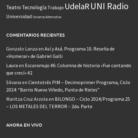
UNI Radio
UdelaR
Teatro
Tecnología
Trabajo
Universidad
Universo Alternativo
COMENTARIOS RECIENTES
Gonzalo Lanza
en
Así y Asá. Programa 10. Reseña de
«Homerar» de Gabriel Galli
Laura
en
Escaramujo #6: Columna de historia «Fue cantando
que crecí» #2
Silvana
en
Cientotrés PIM – Decimoprimer Programa, Ciclo
2024: “Barrio Nuevo Viñedo, Punta de Rieles”
Maritza Cruz Arzola
en
BILONGO – Ciclo 2024/Programa 25
– LOS METALES DEL TERROR – 2da. Parte
AHORA EN VIVO