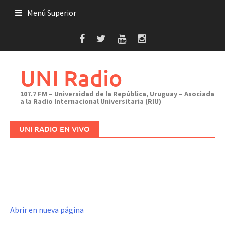
Saltar
Menú Superior
al
contenido
UNI Radio
107.7 FM – Universidad de la República, Uruguay – Asociada
a la Radio Internacional Universitaria (RIU)
UNI RADIO EN VIVO
Abrir en nueva página