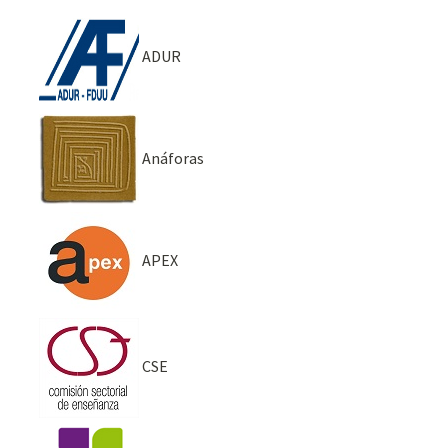
ADUR
Anáforas
APEX
CSE