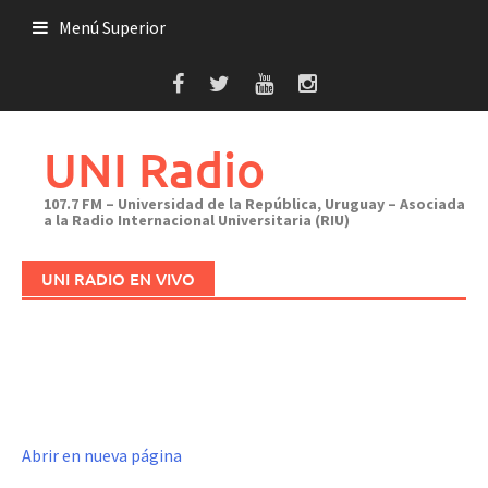
Saltar
Menú Superior
al
contenido
UNI Radio
107.7 FM – Universidad de la República, Uruguay – Asociada
a la Radio Internacional Universitaria (RIU)
UNI RADIO EN VIVO
Abrir en nueva página