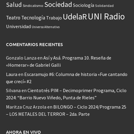
Sociedad
Salud
Sociología
Sindicalismo
Solidaridad
UNI Radio
UdelaR
Teatro
Tecnología
Trabajo
Universidad
Universo Alternativo
COMENTARIOS RECIENTES
Gonzalo Lanza
en
Así y Asá. Programa 10. Reseña de
«Homerar» de Gabriel Galli
Laura
en
Escaramujo #6: Columna de historia «Fue cantando
que crecí» #2
Silvana
en
Cientotrés PIM – Decimoprimer Programa, Ciclo
2024: “Barrio Nuevo Viñedo, Punta de Rieles”
Maritza Cruz Arzola
en
BILONGO – Ciclo 2024/Programa 25
– LOS METALES DEL TERROR – 2da. Parte
AHORA EN VIVO