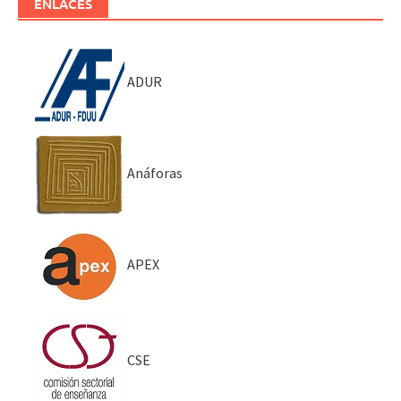
ENLACES
ADUR
Anáforas
APEX
CSE