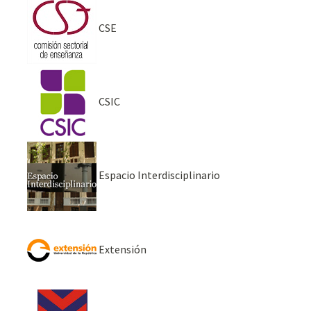
CSE
CSIC
Espacio Interdisciplinario
Extensión