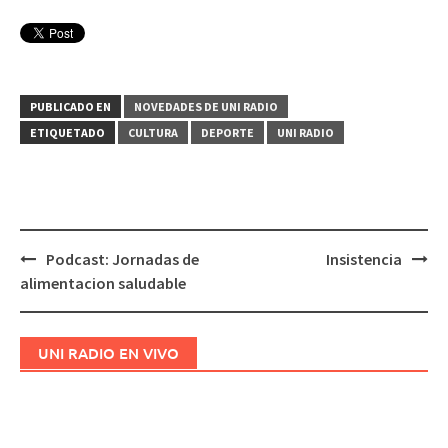
PUBLICADO EN
NOVEDADES DE UNI RADIO
ETIQUETADO
CULTURA
DEPORTE
UNI RADIO
Podcast: Jornadas de
Insistencia
Navegación
alimentacion saludable
de
entradas
UNI RADIO EN VIVO