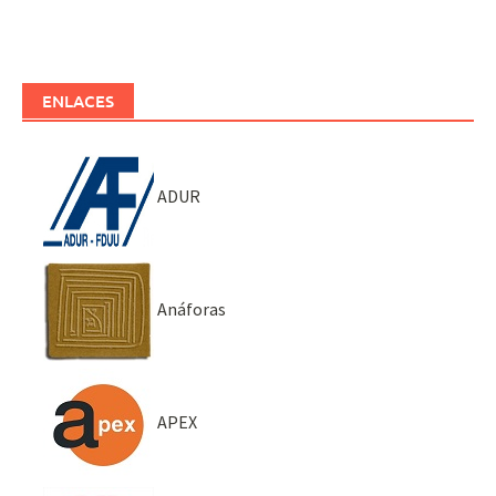
ENLACES
ADUR
Anáforas
APEX