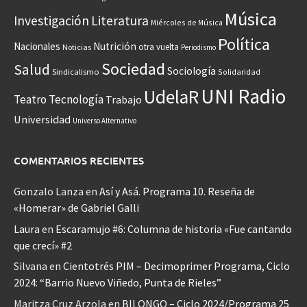
Música
Investigación
Literatura
Miércoles de Música
Política
Nacionales
Nutrición
otra vuelta
Noticias
Periodismo
Sociedad
Salud
Sociología
Sindicalismo
Solidaridad
UNI Radio
UdelaR
Teatro
Tecnología
Trabajo
Universidad
Universo Alternativo
COMENTARIOS RECIENTES
Gonzalo Lanza
en
Así y Asá. Programa 10. Reseña de
«Homerar» de Gabriel Galli
Laura
en
Escaramujo #6: Columna de historia «Fue cantando
que crecí» #2
Silvana
en
Cientotrés PIM – Decimoprimer Programa, Ciclo
2024: “Barrio Nuevo Viñedo, Punta de Rieles”
Maritza Cruz Arzola
en
BILONGO – Ciclo 2024/Programa 25