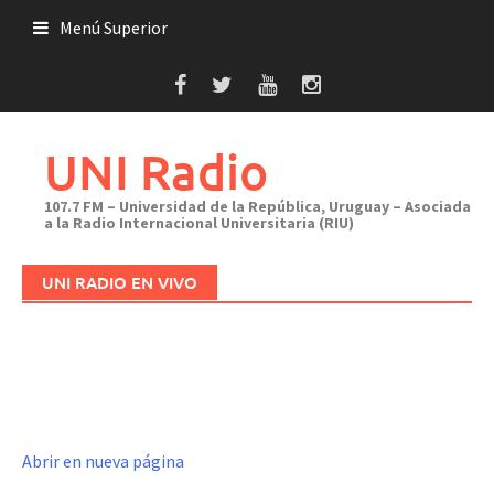
Saltar
Menú Superior
al
contenido
UNI Radio
107.7 FM – Universidad de la República, Uruguay – Asociada
a la Radio Internacional Universitaria (RIU)
UNI RADIO EN VIVO
Abrir en nueva página