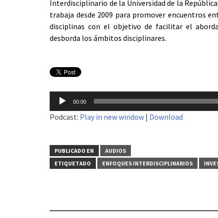
Interdisciplinario de la Universidad de la República
trabaja desde 2009 para promover encuentros ent
disciplinas con el objetivo de facilitar el abo
desborda los ámbitos disciplinares.
Reproductor
00:00
de
Podcast:
Play in new window
|
Download
audio
PUBLICADO EN
AUDIOS
ETIQUETADO
ENFOQUES INTERDISCIPLINARIOS
INVE