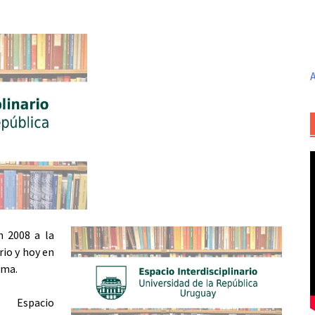
A
n 2008 a la
rio y hoy en
sma.
 Espacio