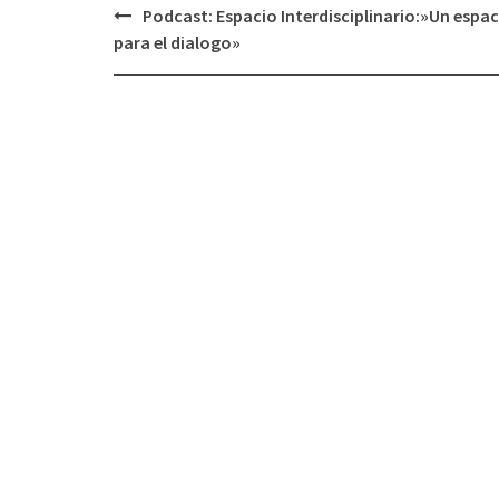
Podcast: Espacio Interdisciplinario:»Un espac
Navegación
para el dialogo»
de
entradas