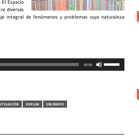
. El Espacio
re diversas
rdaje integral de fenómenos y problemas cuya naturaleza
Utiliza
00:00
las
teclas
de
flecha
arriba/abajo
STIGACIÓN
UDELAR
UNI RADIO
para
aumentar
o
disminuir
el