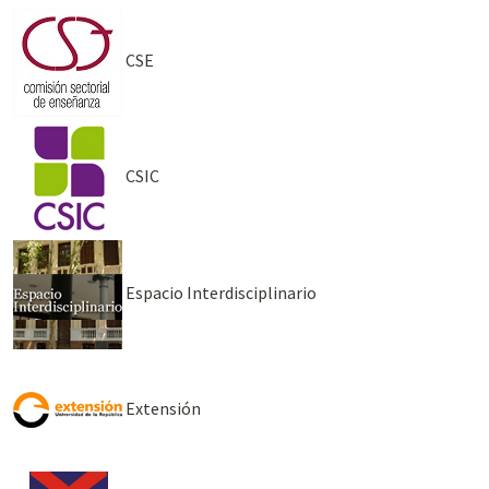
CSE
CSIC
Espacio Interdisciplinario
Extensión