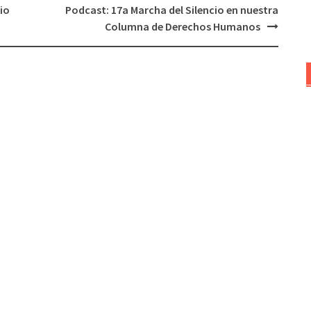
io
Podcast: 17a Marcha del Silencio en nuestra
volumen.
Columna de Derechos Humanos