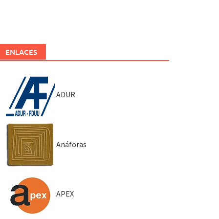
ENLACES
ADUR
Anáforas
APEX