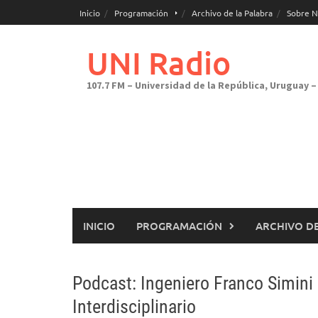
Saltar
Inicio
Programación
Archivo de la Palabra
Sobre N
al
contenido
UNI Radio
107.7 FM – Universidad de la República, Uruguay – 
INICIO
PROGRAMACIÓN
ARCHIVO DE
Podcast: Ingeniero Franco Simini 
Interdisciplinario