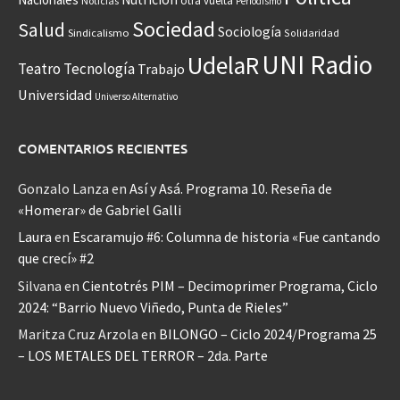
otra vuelta
Noticias
Periodismo
Sociedad
Salud
Sociología
Sindicalismo
Solidaridad
UNI Radio
UdelaR
Teatro
Tecnología
Trabajo
Universidad
Universo Alternativo
COMENTARIOS RECIENTES
Gonzalo Lanza
en
Así y Asá. Programa 10. Reseña de
«Homerar» de Gabriel Galli
Laura
en
Escaramujo #6: Columna de historia «Fue cantando
que crecí» #2
Silvana
en
Cientotrés PIM – Decimoprimer Programa, Ciclo
2024: “Barrio Nuevo Viñedo, Punta de Rieles”
Maritza Cruz Arzola
en
BILONGO – Ciclo 2024/Programa 25
– LOS METALES DEL TERROR – 2da. Parte