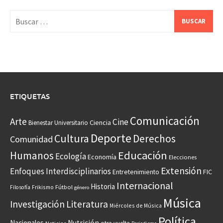
Buscar:
ETIQUETAS
Comunicación
Arte
Cine
Ciencia
Bienestar Universitario
Deporte
Cultura
Derechos
Comunidad
Educación
Humanos
Ecología
Economía
Elecciones
Extensión
Enfoques Interdisciplinarios
Entretenimiento
FIC
Internacional
Historia
Frikismo
Fútbol
Filosofía
género
Música
Investigación
Literatura
Miércoles de Música
Política
Nacionales
Nutrición