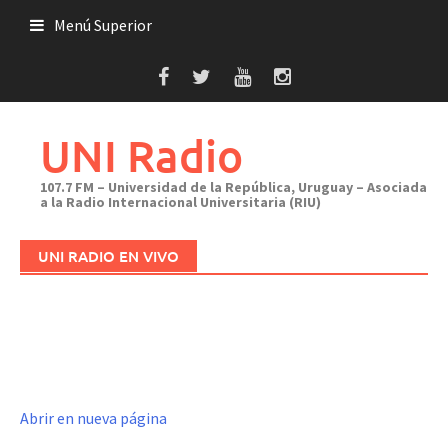
Saltar
Menú Superior
al
contenido
UNI Radio
107.7 FM – Universidad de la República, Uruguay – Asociada
a la Radio Internacional Universitaria (RIU)
UNI RADIO EN VIVO
Abrir en nueva página