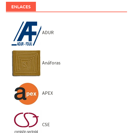
ENLACES
ADUR
Anáforas
APEX
CSE