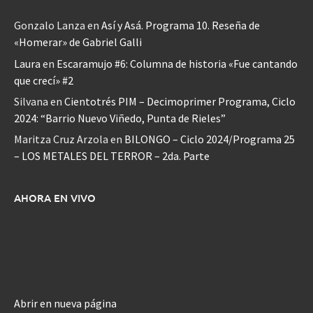
Gonzalo Lanza
en
Así y Asá. Programa 10. Reseña de
«Homerar» de Gabriel Galli
Laura
en
Escaramujo #6: Columna de historia «Fue cantando
que crecí» #2
Silvana
en
Cientotrés PIM – Decimoprimer Programa, Ciclo
2024: “Barrio Nuevo Viñedo, Punta de Rieles”
Maritza Cruz Arzola
en
BILONGO – Ciclo 2024/Programa 25
– LOS METALES DEL TERROR – 2da. Parte
AHORA EN VIVO
Abrir en nueva página