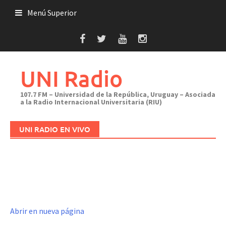
Saltar
Menú Superior
al
contenido
UNI Radio
107.7 FM – Universidad de la República, Uruguay – Asociada
a la Radio Internacional Universitaria (RIU)
UNI RADIO EN VIVO
Abrir en nueva página