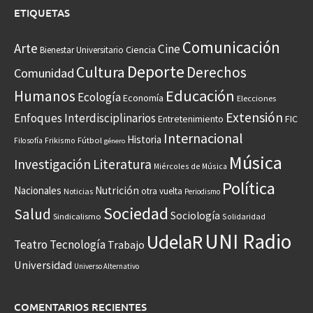
ETIQUETAS
Comunicación
Arte
Cine
Ciencia
Bienestar Universitario
Deporte
Cultura
Derechos
Comunidad
Educación
Humanos
Ecología
Economía
Elecciones
Extensión
Enfoques Interdisciplinarios
Entretenimiento
FIC
Internacional
Historia
Frikismo
Fútbol
Filosofía
género
Música
Investigación
Literatura
Miércoles de Música
Política
Nacionales
Nutrición
otra vuelta
Noticias
Periodismo
Sociedad
Salud
Sociología
Sindicalismo
Solidaridad
UNI Radio
UdelaR
Teatro
Tecnología
Trabajo
Universidad
Universo Alternativo
COMENTARIOS RECIENTES