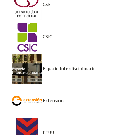
CSE
CSIC
Espacio Interdisciplinario
Extensión
FEUU