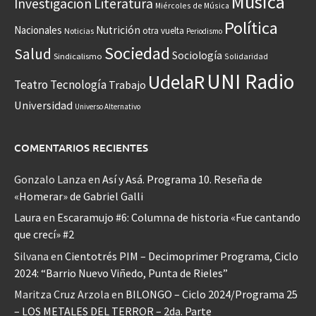
Música
Investigación
Literatura
Miércoles de Música
Política
Nacionales
Nutrición
otra vuelta
Noticias
Periodismo
Sociedad
Salud
Sociología
Sindicalismo
Solidaridad
UNI Radio
UdelaR
Teatro
Tecnología
Trabajo
Universidad
Universo Alternativo
COMENTARIOS RECIENTES
Gonzalo Lanza
en
Así y Asá. Programa 10. Reseña de
«Homerar» de Gabriel Galli
Laura
en
Escaramujo #6: Columna de historia «Fue cantando
que crecí» #2
Silvana
en
Cientotrés PIM – Decimoprimer Programa, Ciclo
2024: “Barrio Nuevo Viñedo, Punta de Rieles”
Maritza Cruz Arzola
en
BILONGO – Ciclo 2024/Programa 25
– LOS METALES DEL TERROR – 2da. Parte