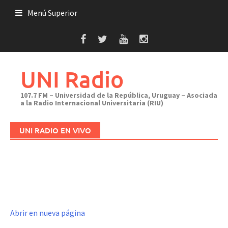
Saltar
Menú Superior
al
contenido
UNI Radio
107.7 FM – Universidad de la República, Uruguay – Asociada
a la Radio Internacional Universitaria (RIU)
UNI RADIO EN VIVO
Abrir en nueva página