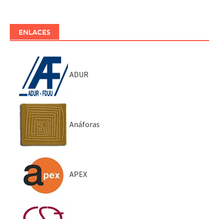
ENLACES
ADUR
Anáforas
APEX