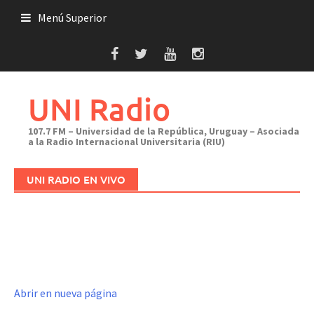
Saltar
Menú Superior
al
contenido
UNI Radio
107.7 FM – Universidad de la República, Uruguay – Asociada
a la Radio Internacional Universitaria (RIU)
UNI RADIO EN VIVO
Abrir en nueva página