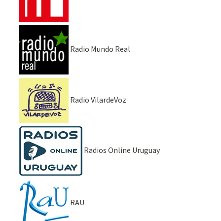
Radio Mundo Real
Radio VilardeVoz
Radios Online Uruguay
RAU