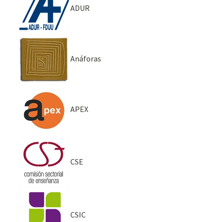
ADUR
Anáforas
APEX
CSE
CSIC