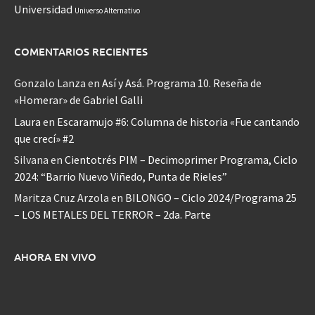
Universidad
Universo Alternativo
COMENTARIOS RECIENTES
Gonzalo Lanza
en
Así y Asá. Programa 10. Reseña de
«Homerar» de Gabriel Galli
Laura
en
Escaramujo #6: Columna de historia «Fue cantando
que crecí» #2
Silvana
en
Cientotrés PIM – Decimoprimer Programa, Ciclo
2024: “Barrio Nuevo Viñedo, Punta de Rieles”
Maritza Cruz Arzola
en
BILONGO – Ciclo 2024/Programa 25
– LOS METALES DEL TERROR – 2da. Parte
AHORA EN VIVO