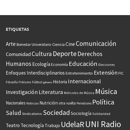
ETIQUETAS
Comunicación
Arte
Cine
Ciencia
Bienestar Universitario
Deporte
Cultura
Derechos
Comunidad
Educación
Humanos
Ecología
Economía
Elecciones
Extensión
Enfoques Interdisciplinarios
Entretenimiento
FIC
Internacional
Historia
Frikismo
Fútbol
Filosofía
género
Música
Investigación
Literatura
Miércoles de Música
Política
Nacionales
Nutrición
otra vuelta
Noticias
Periodismo
Sociedad
Salud
Sociología
Sindicalismo
Solidaridad
UNI Radio
UdelaR
Teatro
Tecnología
Trabajo