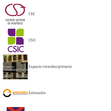
CSE
CSIC
Espacio Interdisciplinario
Extensión