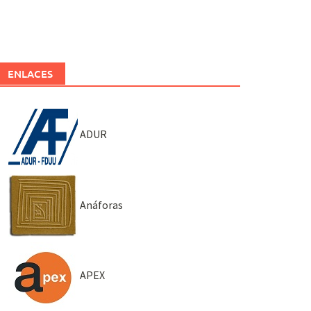
ENLACES
ADUR
Anáforas
APEX