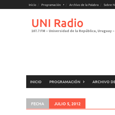
Saltar
Inicio
Programación
Archivo de la Palabra
Sobre N
al
contenido
UNI Radio
107.7 FM – Universidad de la República, Uruguay – 
INICIO
PROGRAMACIÓN
ARCHIVO DE
FECHA
JULIO 5, 2012