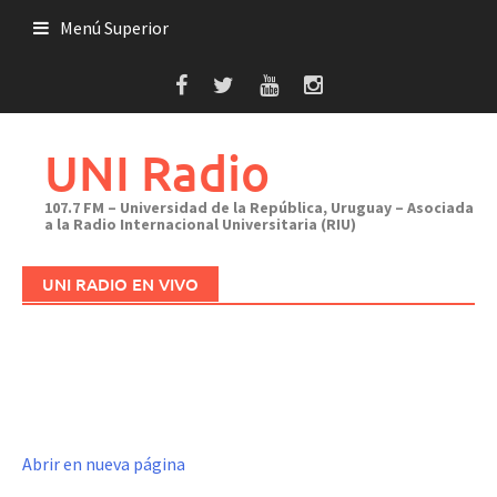
Saltar
Menú Superior
al
contenido
UNI Radio
107.7 FM – Universidad de la República, Uruguay – Asociada
a la Radio Internacional Universitaria (RIU)
UNI RADIO EN VIVO
Abrir en nueva página