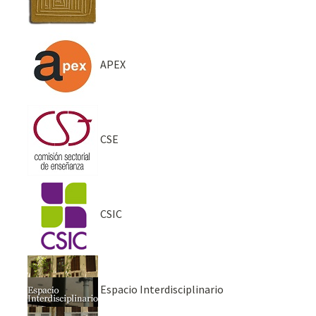
APEX
CSE
CSIC
Espacio Interdisciplinario