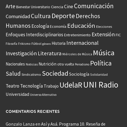
Comunicación
Arte
Cine
Ciencia
Bienestar Universitario
Deporte
Cultura
Derechos
Comunidad
Educación
Humanos
Ecología
Economía
Elecciones
Extensión
Enfoques Interdisciplinarios
Entretenimiento
FIC
Internacional
Historia
Frikismo
Fútbol
Filosofía
género
Música
Investigación
Literatura
Miércoles de Música
Política
Nacionales
Nutrición
otra vuelta
Noticias
Periodismo
Sociedad
Salud
Sociología
Sindicalismo
Solidaridad
UNI Radio
UdelaR
Teatro
Tecnología
Trabajo
Universidad
Universo Alternativo
COMENTARIOS RECIENTES
Gonzalo Lanza
en
Así y Asá. Programa 10. Reseña de