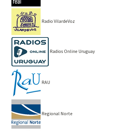
Radio VilardeVoz
Radios Online Uruguay
RAU
Regional Norte