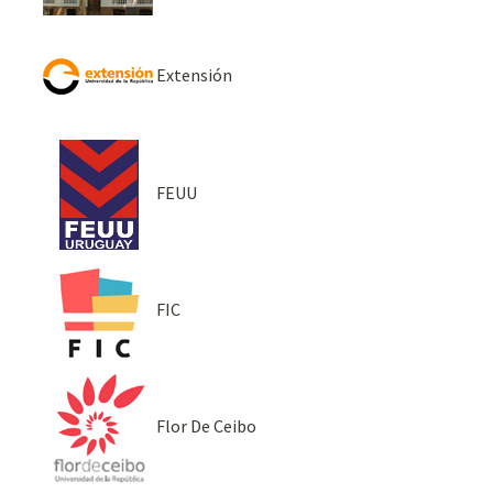
Extensión
FEUU
FIC
Flor De Ceibo