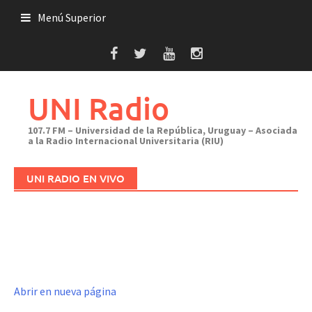
Saltar
Menú Superior
al
contenido
UNI Radio
107.7 FM – Universidad de la República, Uruguay – Asociada
a la Radio Internacional Universitaria (RIU)
UNI RADIO EN VIVO
Abrir en nueva página