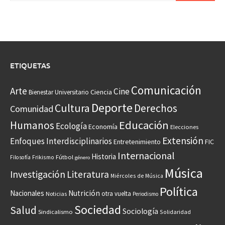
ETIQUETAS
Comunicación
Arte
Cine
Ciencia
Bienestar Universitario
Deporte
Cultura
Derechos
Comunidad
Educación
Humanos
Ecología
Economía
Elecciones
Extensión
Enfoques Interdisciplinarios
Entretenimiento
FIC
Internacional
Historia
Frikismo
Fútbol
Filosofía
género
Música
Investigación
Literatura
Miércoles de Música
Política
Nacionales
Nutrición
otra vuelta
Noticias
Periodismo
Sociedad
Salud
Sociología
Sindicalismo
Solidaridad