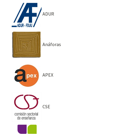
ADUR
Anáforas
APEX
CSE