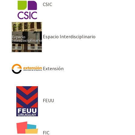
CSIC
Espacio Interdisciplinario
Extensión
FEUU
FIC