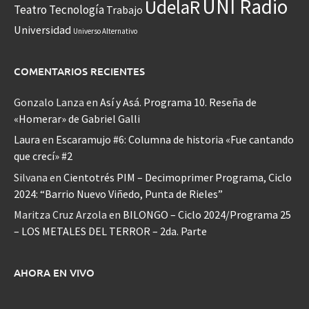
UNI Radio
UdelaR
Teatro
Tecnología
Trabajo
Universidad
Universo Alternativo
COMENTARIOS RECIENTES
Gonzalo Lanza
en
Así y Asá. Programa 10. Reseña de
«Homerar» de Gabriel Galli
Laura
en
Escaramujo #6: Columna de historia «Fue cantando
que crecí» #2
Silvana
en
Cientotrés PIM – Decimoprimer Programa, Ciclo
2024: “Barrio Nuevo Viñedo, Punta de Rieles”
Maritza Cruz Arzola
en
BILONGO – Ciclo 2024/Programa 25
– LOS METALES DEL TERROR – 2da. Parte
AHORA EN VIVO