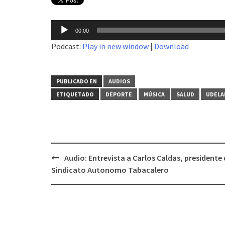
Reproductor
00:00
de
Podcast:
Play in new window
|
Download
audio
PUBLICADO EN
AUDIOS
ETIQUETADO
DEPORTE
MÚSICA
SALUD
UDELA
Audio: Entrevista a Carlos Caldas, presidente 
Navegación
Sindicato Autonomo Tabacalero
de
entradas