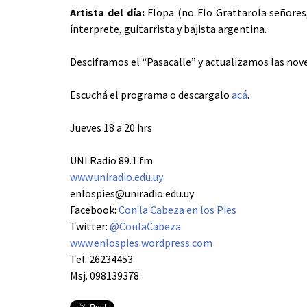
Artista del día:
Flopa (no Flo Grattarola señores
ínterprete, guitarrista y bajista argentina.
Desciframos el “Pasacalle” y actualizamos las nove
Escuchá el programa o descargalo
acá
.
Jueves 18 a 20 hrs
UNI Radio 89.1 fm
www.uniradio.edu.uy
enlospies@uniradio.edu.uy
Facebook:
Con la Cabeza en los Pies
Twitter:
@ConlaCabeza
www.enlospies.wordpress.com
Tel. 26234453
Msj. 098139378