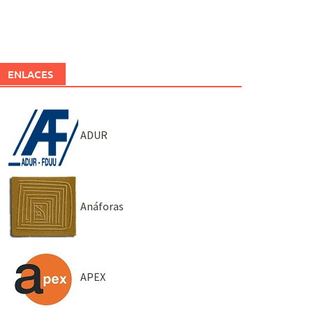
ENLACES
ADUR
Anáforas
APEX