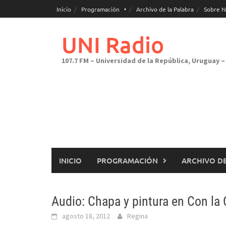
Saltar
Inicio
Programación
Archivo de la Palabra
Sobre N
al
contenido
UNI Radio
107.7 FM – Universidad de la República, Uruguay – 
INICIO
PROGRAMACIÓN
ARCHIVO DE
Audio: Chapa y pintura en Con la
agosto 18, 2012
Regina