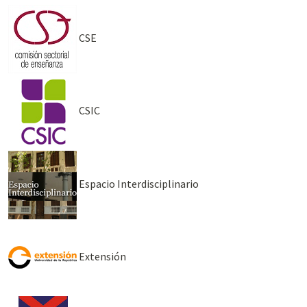
CSE
CSIC
Espacio Interdisciplinario
Extensión