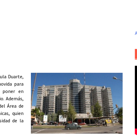
A
ula Duarte,
movida para
e poner en
io. Además,
del Área de
cas, quien
sidad de la