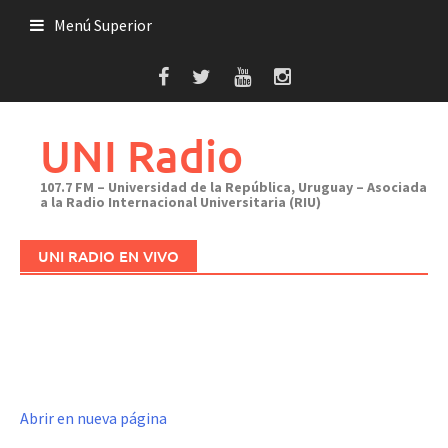
Saltar
Menú Superior
al
contenido
UNI Radio
107.7 FM – Universidad de la República, Uruguay – Asociada
a la Radio Internacional Universitaria (RIU)
UNI RADIO EN VIVO
Abrir en nueva página