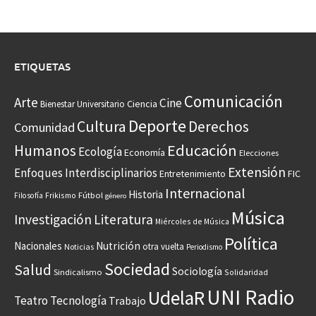
ETIQUETAS
Comunicación
Arte
Cine
Ciencia
Bienestar Universitario
Deporte
Cultura
Derechos
Comunidad
Educación
Humanos
Ecología
Economía
Elecciones
Extensión
Enfoques Interdisciplinarios
Entretenimiento
FIC
Internacional
Historia
Frikismo
Fútbol
Filosofía
género
Música
Investigación
Literatura
Miércoles de Música
Política
Nacionales
Nutrición
otra vuelta
Noticias
Periodismo
Sociedad
Salud
Sociología
Sindicalismo
Solidaridad
UNI Radio
UdelaR
Teatro
Tecnología
Trabajo