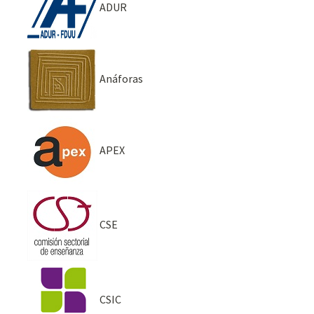
ADUR
Anáforas
APEX
CSE
CSIC