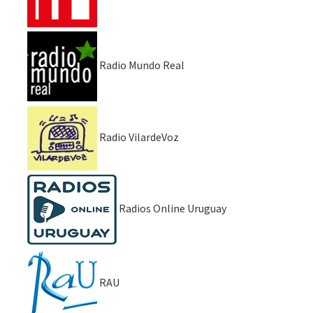
Radio Mundo Real
Radio VilardeVoz
Radios Online Uruguay
RAU