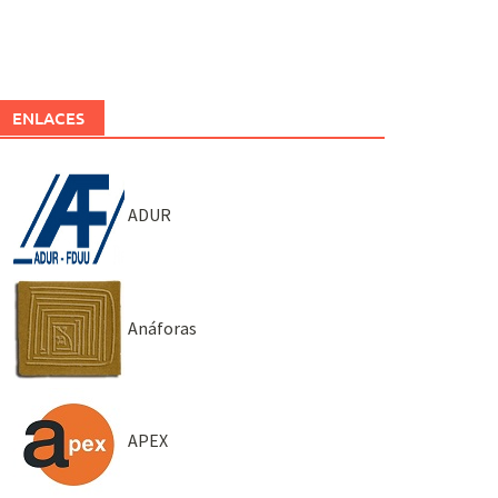
ENLACES
ADUR
Anáforas
APEX