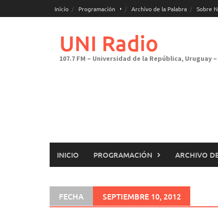
Saltar
Inicio
Programación
Archivo de la Palabra
Sobre N
al
contenido
UNI Radio
107.7 FM – Universidad de la República, Uruguay – 
INICIO
PROGRAMACIÓN
ARCHIVO DE
FECHA
SEPTIEMBRE 10, 2012