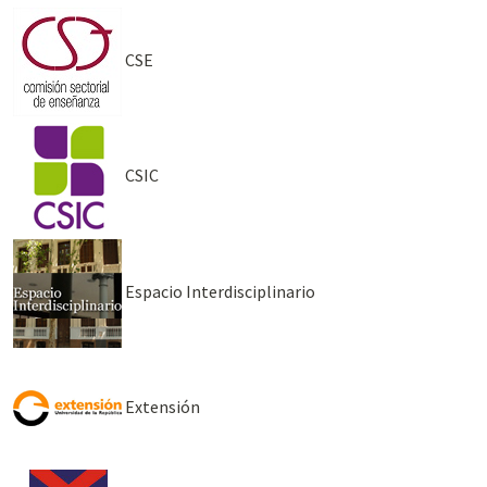
CSE
CSIC
Espacio Interdisciplinario
Extensión