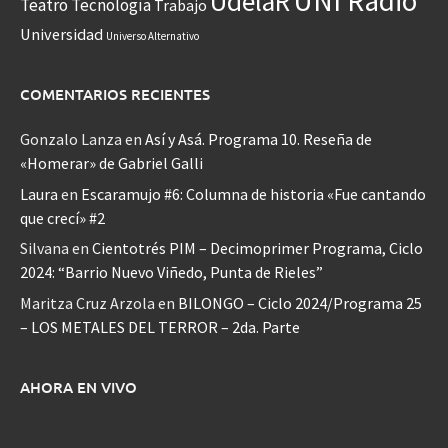
UNI Radio
UdelaR
Teatro
Tecnología
Trabajo
Universidad
Universo Alternativo
COMENTARIOS RECIENTES
Gonzalo Lanza
en
Así y Asá. Programa 10. Reseña de
«Homerar» de Gabriel Galli
Laura
en
Escaramujo #6: Columna de historia «Fue cantando
que crecí» #2
Silvana
en
Cientotrés PIM – Decimoprimer Programa, Ciclo
2024: “Barrio Nuevo Viñedo, Punta de Rieles”
Maritza Cruz Arzola
en
BILONGO – Ciclo 2024/Programa 25
– LOS METALES DEL TERROR – 2da. Parte
AHORA EN VIVO