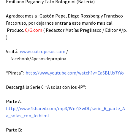
Emiliano Pagano y Tato Bolognini (Batería).
Agradecemos a : Gastón Pepe, Diego Rossberg y Francisco
Fattoruso, por dejarnos entrar a este mundo musical.
Producc.
C/G.com
( Redactor Matías Pregliasco / Editor A/p.
)
Visitá:
www.cuatropesos.com
/
facebook/4pesosdepropina
“Pirata”:
http://www.youtube.com/watch?v=EaSBLUx7rYo
Descargá la Serie 6: “A solas con los 4P”:
Parte A:
http://www.4shared.com/mp3/WnZiSwDt/serie_6_parte_A-
a_solas_con_lo.html
Parte B: