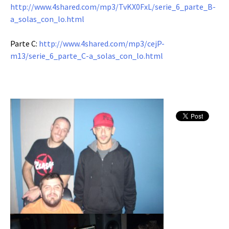
http://www.4shared.com/mp3/TvKX0FxL/serie_6_parte_B-
a_solas_con_lo.html
Parte C:
http://www.4shared.com/mp3/cejP-
m13/serie_6_parte_C-a_solas_con_lo.html
Reproductor
de
audio