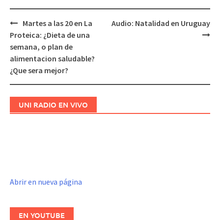
Martes a las 20 en La
Audio: Natalidad en Uruguay
Navegación
Proteica: ¿Dieta de una
de
semana, o plan de
entradas
alimentacion saludable?
¿Que sera mejor?
UNI RADIO EN VIVO
Abrir en nueva página
EN YOUTUBE