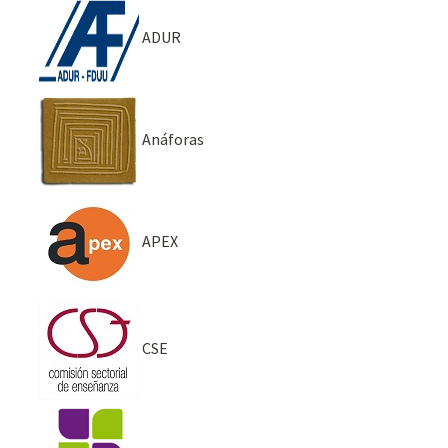
ADUR
Anáforas
APEX
CSE