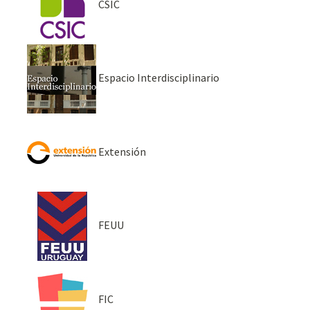
CSIC
Espacio Interdisciplinario
Extensión
FEUU
FIC