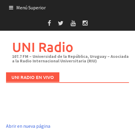
Saltar
Menú Superior
al
contenido
UNI Radio
107.7 FM – Universidad de la República, Uruguay – Asociada
a la Radio Internacional Universitaria (RIU)
UNI RADIO EN VIVO
Abrir en nueva página