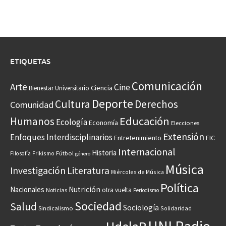
ETIQUETAS
Comunicación
Arte
Cine
Ciencia
Bienestar Universitario
Deporte
Cultura
Derechos
Comunidad
Educación
Humanos
Ecología
Economía
Elecciones
Extensión
Enfoques Interdisciplinarios
Entretenimiento
FIC
Internacional
Historia
Frikismo
Fútbol
Filosofía
género
Música
Investigación
Literatura
Miércoles de Música
Política
Nacionales
Nutrición
otra vuelta
Noticias
Periodismo
Sociedad
Salud
Sociología
Sindicalismo
Solidaridad