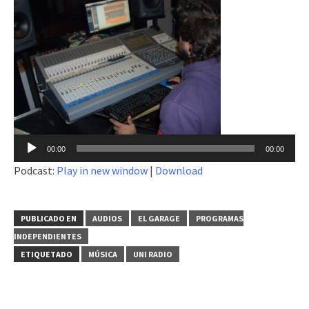
00:00
00:00
Podcast:
Play in new window
|
Download
PUBLICADO EN
AUDIOS
EL GARAGE
PROGRAMAS
INDEPENDIENTES
ETIQUETADO
MÚSICA
UNI RADIO