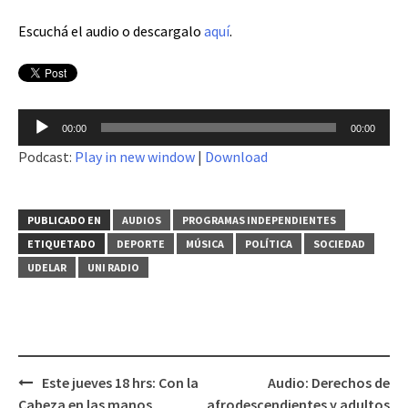
Escuchá el audio o descargalo
aquí
.
Reproductor
00:00
00:00
de
Podcast:
Play in new window
|
Download
audio
PUBLICADO EN
AUDIOS
PROGRAMAS INDEPENDIENTES
ETIQUETADO
DEPORTE
MÚSICA
POLÍTICA
SOCIEDAD
UDELAR
UNI RADIO
Este jueves 18 hrs: Con la
Audio: Derechos de
Navegación
Cabeza en las manos
afrodescendientes y adultos