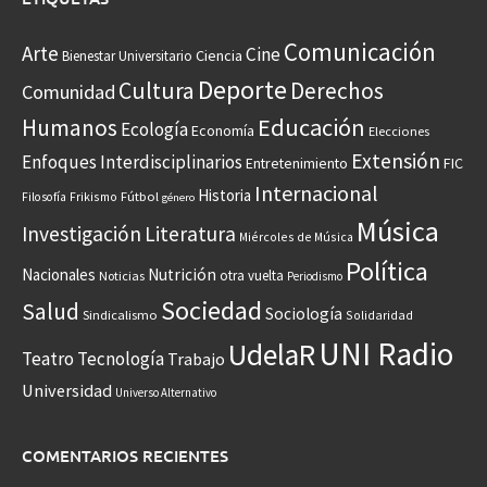
Comunicación
Arte
Cine
Ciencia
Bienestar Universitario
Deporte
Cultura
Derechos
Comunidad
Educación
Humanos
Ecología
Economía
Elecciones
Extensión
Enfoques Interdisciplinarios
Entretenimiento
FIC
Internacional
Historia
Frikismo
Fútbol
Filosofía
género
Música
Investigación
Literatura
Miércoles de Música
Política
Nacionales
Nutrición
otra vuelta
Noticias
Periodismo
Sociedad
Salud
Sociología
Sindicalismo
Solidaridad
UNI Radio
UdelaR
Teatro
Tecnología
Trabajo
Universidad
Universo Alternativo
COMENTARIOS RECIENTES