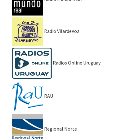
Radio VilardeVoz
Radios Online Uruguay
RAU
Regional Norte