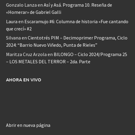
Gonzalo Lanza
en
Así y Asá. Programa 10. Reseña de
«Homerar» de Gabriel Galli
Laura
en
Escaramujo #6: Columna de historia «Fue cantando
que crecí» #2
Silvana
en
Cientotrés PIM – Decimoprimer Programa, Ciclo
2024: “Barrio Nuevo Viñedo, Punta de Rieles”
Maritza Cruz Arzola
en
BILONGO – Ciclo 2024/Programa 25
– LOS METALES DEL TERROR – 2da. Parte
AHORA EN VIVO
Abrir en nueva página