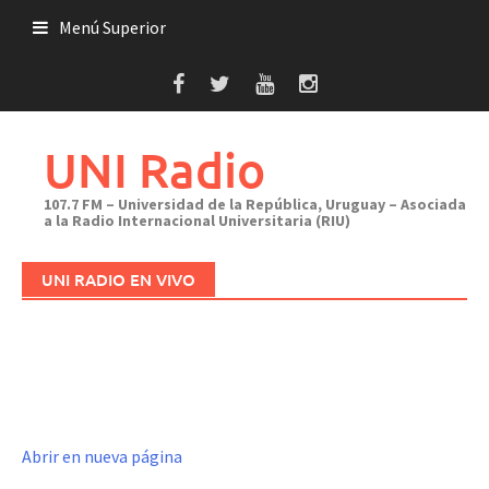
Saltar
Menú Superior
al
contenido
UNI Radio
107.7 FM – Universidad de la República, Uruguay – Asociada
a la Radio Internacional Universitaria (RIU)
UNI RADIO EN VIVO
Abrir en nueva página