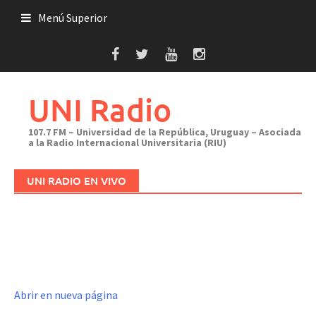
Saltar
Menú Superior
al
contenido
UNI Radio
107.7 FM – Universidad de la República, Uruguay – Asociada
a la Radio Internacional Universitaria (RIU)
UNI RADIO EN VIVO
Abrir en nueva página