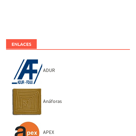
ENLACES
ADUR
Anáforas
APEX