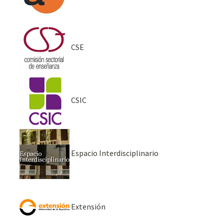
CSE
CSIC
Espacio Interdisciplinario
Extensión