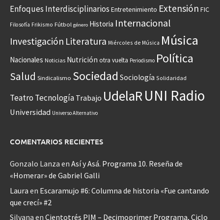
Extensión
Enfoques Interdisciplinarios
Entretenimiento
FIC
Internacional
Historia
Frikismo
Fútbol
Filosofía
género
Música
Investigación
Literatura
Miércoles de Música
Política
Nacionales
Nutrición
otra vuelta
Noticias
Periodismo
Sociedad
Salud
Sociología
Sindicalismo
Solidaridad
UNI Radio
UdelaR
Teatro
Tecnología
Trabajo
Universidad
Universo Alternativo
COMENTARIOS RECIENTES
Gonzalo Lanza
en
Así y Asá. Programa 10. Reseña de
«Homerar» de Gabriel Galli
Laura
en
Escaramujo #6: Columna de historia «Fue cantando
que crecí» #2
Silvana
en
Cientotrés PIM – Decimoprimer Programa, Ciclo