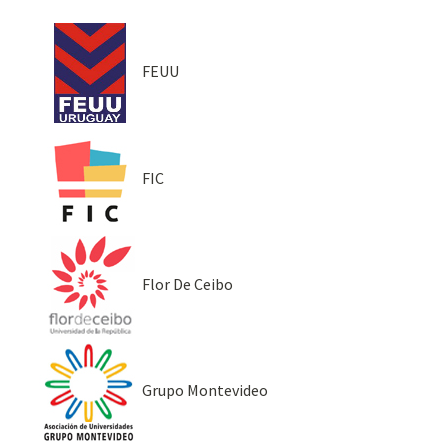
FEUU
FIC
Flor De Ceibo
Grupo Montevideo