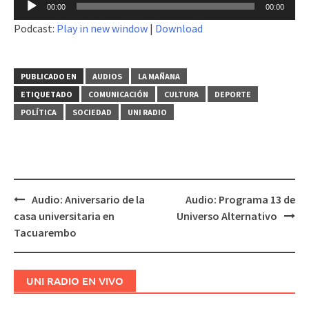
Reproductor
00:00
00:00
de
Podcast:
Play in new window
|
Download
audio
PUBLICADO EN
AUDIOS
LA MAÑANA
ETIQUETADO
COMUNICACIÓN
CULTURA
DEPORTE
POLÍTICA
SOCIEDAD
UNI RADIO
Audio: Aniversario de la
Audio: Programa 13 de
Navegación
casa universitaria en
Universo Alternativo
de
Tacuarembo
entradas
UNI RADIO EN VIVO