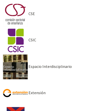
CSE
CSIC
Espacio Interdisciplinario
Extensión