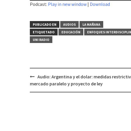
Podcast:
Play in new window
|
Download
audio
PUBLICADO EN
AUDIOS
LA MAÑANA
ETIQUETADO
EDUCACIÓN
ENFOQUES INTERDISCIPLI
UNI RADIO
Audio: Argentina y el dolar: medidas restricti
Navegación
mercado paralelo y proyecto de ley
de
entradas