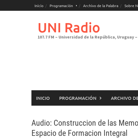
Saltar
Inicio
Programación
Archivo de la Palabra
Sobre N
al
contenido
UNI Radio
107.7 FM – Universidad de la República, Uruguay – 
INICIO
PROGRAMACIÓN
ARCHIVO DE
Audio: Construccion de las Memor
Espacio de Formacion Integral