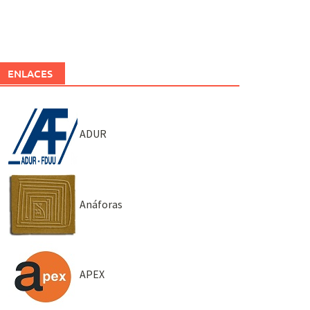
ENLACES
ADUR
Anáforas
APEX