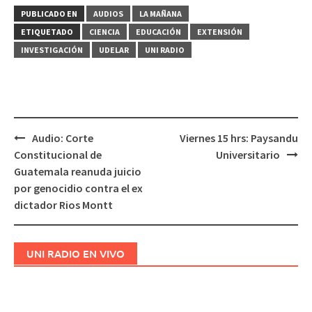
PUBLICADO EN
AUDIOS
LA MAÑANA
ETIQUETADO
CIENCIA
EDUCACIÓN
EXTENSIÓN
INVESTIGACIÓN
UDELAR
UNI RADIO
Audio: Corte
Viernes 15 hrs: Paysandu
Navegación
Constitucional de
Universitario
de
Guatemala reanuda juicio
entradas
por genocidio contra el ex
dictador Rios Montt
UNI RADIO EN VIVO