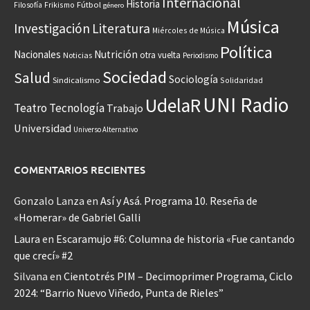
Internacional
Historia
Frikismo
Fútbol
Filosofía
género
Música
Investigación
Literatura
Miércoles de Música
Política
Nacionales
Nutrición
otra vuelta
Noticias
Periodismo
Sociedad
Salud
Sociología
Sindicalismo
Solidaridad
UNI Radio
UdelaR
Teatro
Tecnología
Trabajo
Universidad
Universo Alternativo
COMENTARIOS RECIENTES
Gonzalo Lanza
en
Así y Asá. Programa 10. Reseña de
«Homerar» de Gabriel Galli
Laura
en
Escaramujo #6: Columna de historia «Fue cantando
que crecí» #2
Silvana
en
Cientotrés PIM – Decimoprimer Programa, Ciclo
2024: “Barrio Nuevo Viñedo, Punta de Rieles”