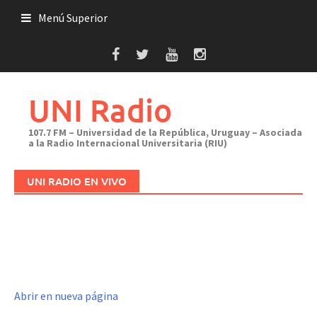
Saltar
Menú Superior
al
contenido
UNI Radio
107.7 FM – Universidad de la República, Uruguay – Asociada
a la Radio Internacional Universitaria (RIU)
UNI RADIO EN VIVO
Abrir en nueva página