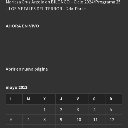
Maritza Cruz Arzola
en
BILONGO – Ciclo 2024/Programa 25
– LOS METALES DEL TERROR – 2da. Parte
AHORA EN VIVO
Abrir en nueva página
mayo 2013
L
M
X
J
V
S
D
1
2
3
4
5
6
7
8
9
10
11
12