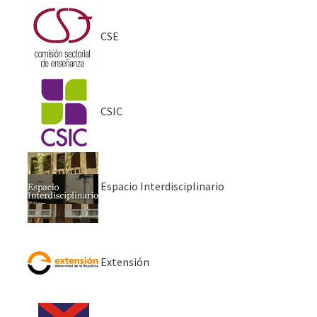
CSE
CSIC
Espacio Interdisciplinario
Extensión