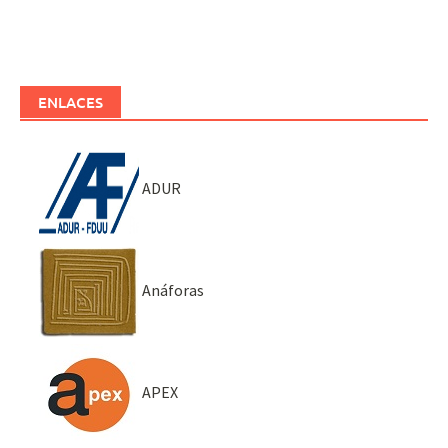
ENLACES
ADUR
Anáforas
APEX