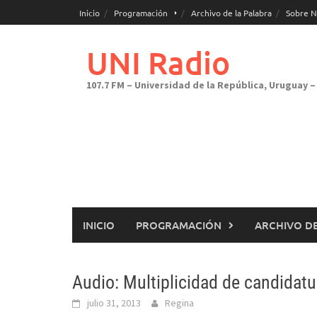
Saltar
Inicio
Programación
Archivo de la Palabra
Sobre N
al
contenido
UNI Radio
107.7 FM – Universidad de la República, Uruguay – 
INICIO
PROGRAMACIÓN
ARCHIVO DE
Audio: Multiplicidad de candidatu
julio 31, 2013
Regina