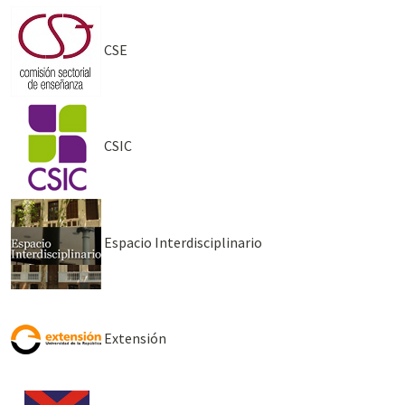
CSE
CSIC
Espacio Interdisciplinario
Extensión