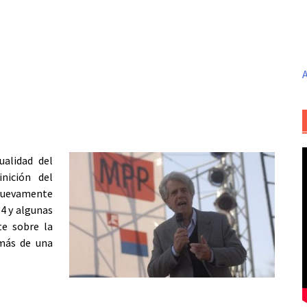
A
ualidad del
inición del
 nuevamente
14 y algunas
te sobre la
 más de una