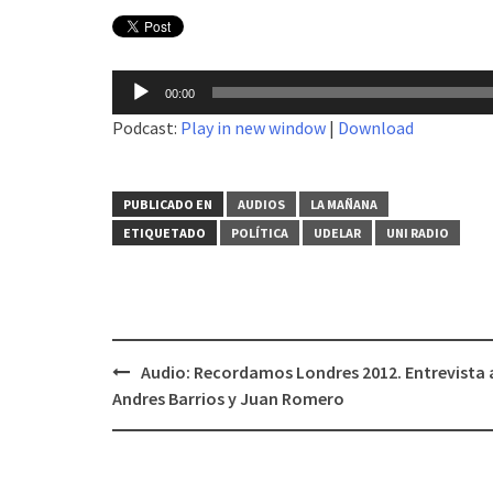
Reproductor
00:00
de
Podcast:
Play in new window
|
Download
audio
PUBLICADO EN
AUDIOS
LA MAÑANA
ETIQUETADO
POLÍTICA
UDELAR
UNI RADIO
Audio: Recordamos Londres 2012. Entrevista 
Navegación
Andres Barrios y Juan Romero
de
entradas