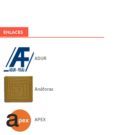
ENLACES
ADUR
Anáforas
APEX