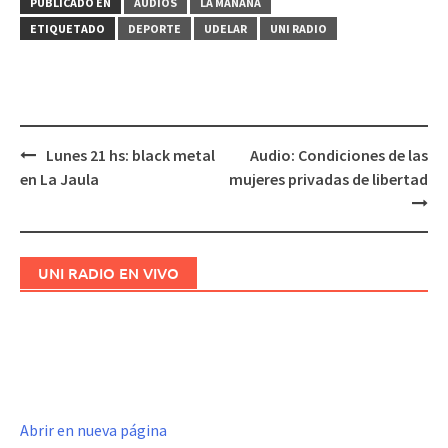
PUBLICADO EN
AUDIOS
LA MAÑANA
ETIQUETADO
DEPORTE
UDELAR
UNI RADIO
Lunes 21 hs: black metal
Audio: Condiciones de las
Navegación
en La Jaula
mujeres privadas de libertad
de
entradas
UNI RADIO EN VIVO
Abrir en nueva página