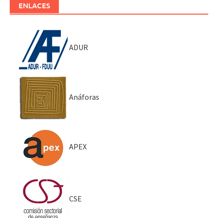
ENLACES
ADUR
Anáforas
APEX
CSE