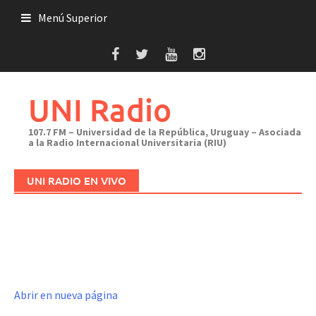
Saltar
Menú Superior
al
contenido
UNI Radio
107.7 FM – Universidad de la República, Uruguay – Asociada
a la Radio Internacional Universitaria (RIU)
UNI RADIO EN VIVO
Abrir en nueva página