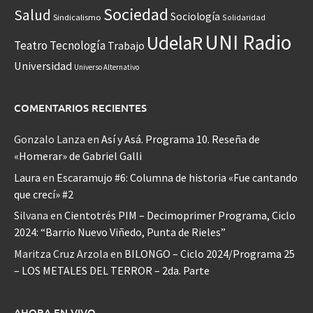
Sociedad
Salud
Sociología
Sindicalismo
Solidaridad
UNI Radio
UdelaR
Teatro
Tecnología
Trabajo
Universidad
Universo Alternativo
COMENTARIOS RECIENTES
Gonzalo Lanza
en
Así y Asá. Programa 10. Reseña de
«Homerar» de Gabriel Galli
Laura
en
Escaramujo #6: Columna de historia «Fue cantando
que crecí» #2
Silvana
en
Cientotrés PIM – Decimoprimer Programa, Ciclo
2024: “Barrio Nuevo Viñedo, Punta de Rieles”
Maritza Cruz Arzola
en
BILONGO – Ciclo 2024/Programa 25
– LOS METALES DEL TERROR – 2da. Parte
AHORA EN VIVO