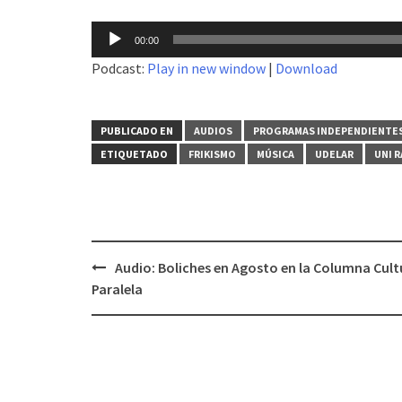
Reproductor
00:00
de
Podcast:
Play in new window
|
Download
audio
PUBLICADO EN
AUDIOS
PROGRAMAS INDEPENDIENTE
ETIQUETADO
FRIKISMO
MÚSICA
UDELAR
UNI 
Audio: Boliches en Agosto en la Columna Cult
Navegación
Paralela
de
entradas