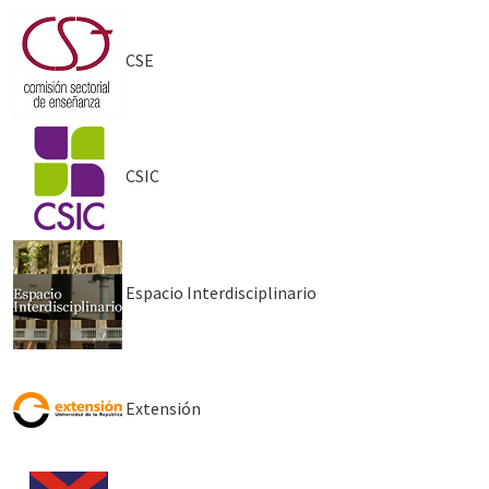
CSE
CSIC
Espacio Interdisciplinario
Extensión