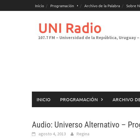
Saltar
Inicio
Programación
Archivo de la Palabra
Sobre N
al
contenido
UNI Radio
107.7 FM – Universidad de la República, Uruguay – 
INICIO
PROGRAMACIÓN
ARCHIVO DE
Audio: Universo Alternativo – Pr
agosto 4, 2013
Regina