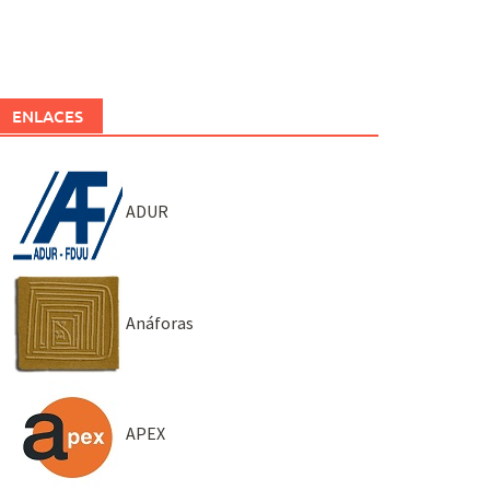
ENLACES
ADUR
Anáforas
APEX