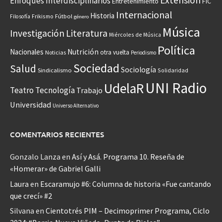
Extensión
Enfoques Interdisciplinarios
Entretenimiento
FIC
Internacional
Historia
Frikismo
Fútbol
Filosofía
género
Música
Investigación
Literatura
Miércoles de Música
Política
Nacionales
Nutrición
otra vuelta
Noticias
Periodismo
Sociedad
Salud
Sociología
Sindicalismo
Solidaridad
UNI Radio
UdelaR
Teatro
Tecnología
Trabajo
Universidad
Universo Alternativo
COMENTARIOS RECIENTES
Gonzalo Lanza
en
Así y Asá. Programa 10. Reseña de
«Homerar» de Gabriel Galli
Laura
en
Escaramujo #6: Columna de historia «Fue cantando
que crecí» #2
Silvana
en
Cientotrés PIM – Decimoprimer Programa, Ciclo