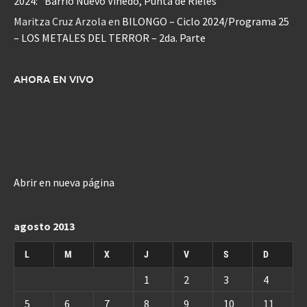
2024: “Barrio Nuevo Viñedo, Punta de Rieles”
Maritza Cruz Arzola
en
BILONGO – Ciclo 2024/Programa 25
– LOS METALES DEL TERROR – 2da. Parte
AHORA EN VIVO
Abrir en nueva página
agosto 2013
L
M
X
J
V
S
D
1
2
3
4
5
6
7
8
9
10
11