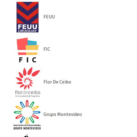
FEUU
FIC
Flor De Ceibo
Grupo Montevideo