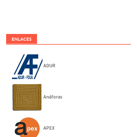
ENLACES
ADUR
Anáforas
APEX