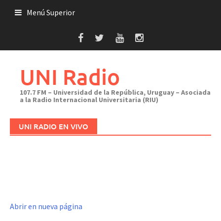
Saltar
Menú Superior
al
contenido
UNI Radio
107.7 FM – Universidad de la República, Uruguay – Asociada
a la Radio Internacional Universitaria (RIU)
UNI RADIO EN VIVO
Abrir en nueva página