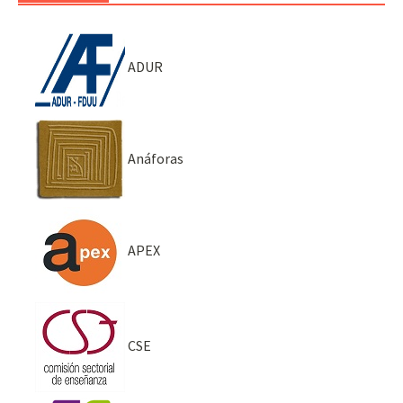
ADUR
Anáforas
APEX
CSE