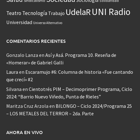
Sociología
Sindicalismo
Solidaridad
UNI Radio
UdelaR
Teatro
Tecnología
Trabajo
Universidad
Universo Alternativo
COMENTARIOS RECIENTES
Gonzalo Lanza
en
Así y Asá. Programa 10. Reseña de
«Homerar» de Gabriel Galli
Laura
en
Escaramujo #6: Columna de historia «Fue cantando
que crecí» #2
Silvana
en
Cientotrés PIM – Decimoprimer Programa, Ciclo
2024: “Barrio Nuevo Viñedo, Punta de Rieles”
Maritza Cruz Arzola
en
BILONGO – Ciclo 2024/Programa 25
– LOS METALES DEL TERROR – 2da. Parte
AHORA EN VIVO