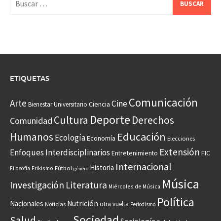
ETIQUETAS
Comunicación
Arte
Cine
Ciencia
Bienestar Universitario
Deporte
Cultura
Derechos
Comunidad
Educación
Humanos
Ecología
Economía
Elecciones
Extensión
Enfoques Interdisciplinarios
Entretenimiento
FIC
Internacional
Historia
Frikismo
Fútbol
Filosofía
género
Música
Investigación
Literatura
Miércoles de Música
Política
Nacionales
Nutrición
otra vuelta
Noticias
Periodismo
Sociedad
Salud