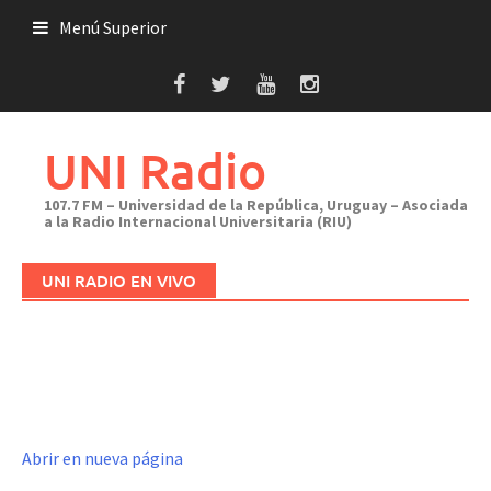
Saltar
Menú Superior
al
contenido
UNI Radio
107.7 FM – Universidad de la República, Uruguay – Asociada
a la Radio Internacional Universitaria (RIU)
UNI RADIO EN VIVO
Abrir en nueva página