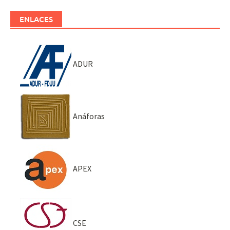
ENLACES
ADUR
Anáforas
APEX
CSE