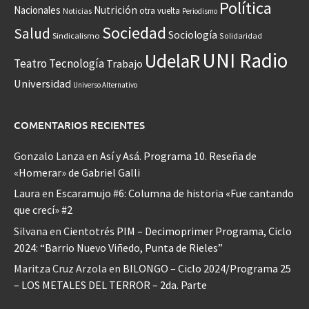
Política
Nacionales
Nutrición
otra vuelta
Noticias
Periodismo
Sociedad
Salud
Sociología
Sindicalismo
Solidaridad
UNI Radio
UdelaR
Teatro
Tecnología
Trabajo
Universidad
Universo Alternativo
COMENTARIOS RECIENTES
Gonzalo Lanza
en
Así y Asá. Programa 10. Reseña de
«Homerar» de Gabriel Galli
Laura
en
Escaramujo #6: Columna de historia «Fue cantando
que crecí» #2
Silvana
en
Cientotrés PIM – Decimoprimer Programa, Ciclo
2024: “Barrio Nuevo Viñedo, Punta de Rieles”
Maritza Cruz Arzola
en
BILONGO – Ciclo 2024/Programa 25
– LOS METALES DEL TERROR – 2da. Parte