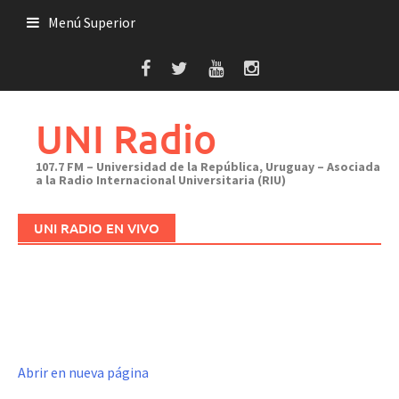
Saltar
Menú Superior
al
contenido
UNI Radio
107.7 FM – Universidad de la República, Uruguay – Asociada
a la Radio Internacional Universitaria (RIU)
UNI RADIO EN VIVO
Abrir en nueva página