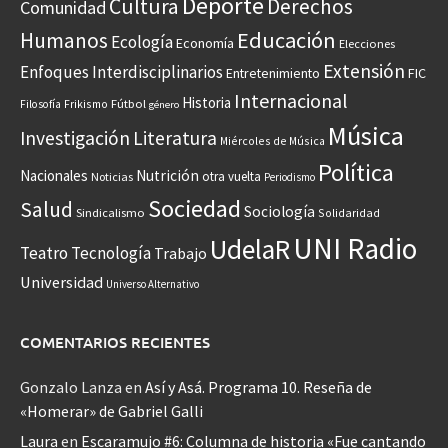
Deporte
Cultura
Derechos
Comunidad
Educación
Humanos
Ecología
Economía
Elecciones
Extensión
Enfoques Interdisciplinarios
Entretenimiento
FIC
Internacional
Historia
Frikismo
Fútbol
Filosofía
género
Música
Investigación
Literatura
Miércoles de Música
Política
Nacionales
Nutrición
otra vuelta
Noticias
Periodismo
Sociedad
Salud
Sociología
Sindicalismo
Solidaridad
UNI Radio
UdelaR
Teatro
Tecnología
Trabajo
Universidad
Universo Alternativo
COMENTARIOS RECIENTES
Gonzalo Lanza
en
Así y Asá. Programa 10. Reseña de
«Homerar» de Gabriel Galli
Laura
en
Escaramujo #6: Columna de historia «Fue cantando