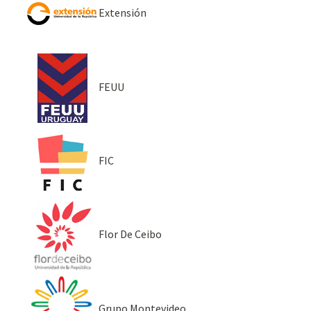
Extensión
FEUU
FIC
Flor De Ceibo
Grupo Montevideo