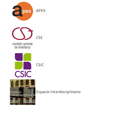
APEX
CSE
CSIC
Espacio Interdisciplinario