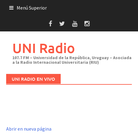
Saltar
Menú Superior
al
contenido
UNI Radio
107.7 FM – Universidad de la República, Uruguay – Asociada
a la Radio Internacional Universitaria (RIU)
UNI RADIO EN VIVO
Abrir en nueva página